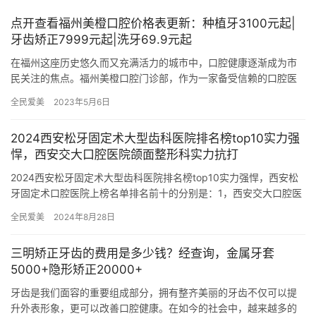
点开查看福州美橙口腔价格表更新：种植牙3100元起|
牙齿矫正7999元起|洗牙69.9元起
在福州这座历史悠久而又充满活力的城市中，口腔健康逐渐成为市
民关注的焦点。福州美橙口腔门诊部，作为一家备受信赖的口腔医
疗机构，以其特色的技术、优质的服务和透明的收费价格，赢得了
全民爱美
2023年5月6日
广大顾…
2024西安松牙固定术大型齿科医院排名榜top10实力强
悍，西安交大口腔医院颌面整形科实力抗打
2024西安松牙固定术大型齿科医院排名榜top10实力强悍，西安松
牙固定术口腔医院上榜名单排名前十的分别是：1，西安交大口腔医
院颌面整形科2，西安交通大学附属口腔医院如何面整形创伤…
全民爱美
2024年8月28日
三明矫正牙齿的费用是多少钱？经查询，金属牙套
5000+隐形矫正20000+
牙齿是我们面容的重要组成部分，拥有整齐美丽的牙齿不仅可以提
升外表形象，更可以改善口腔健康。在如今的社会中，越来越多的