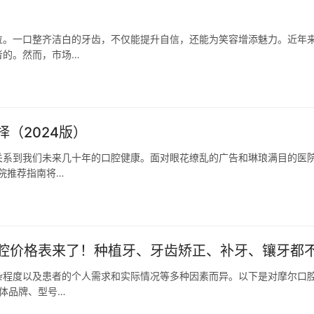
位。一口整齐洁白的牙齿，不仅能提升自信，还能为笑容增添魅力。近年
者的。然而，市场…
（2024版）
关系到我们未来几十年的口腔健康。面对眼花缭乱的广告和琳琅满目的医
院推荐指南将…
腔价格表来了！种植牙、牙齿矫正、补牙、镶牙都
杂程度以及患者的个人需求和实际情况等多种因素而异。以下是对摩尔口
植体品牌、型号…