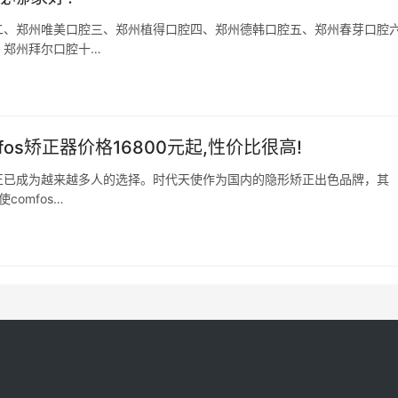
二、郑州唯美口腔三、郑州植得口腔四、郑州德韩口腔五、郑州春芽口腔
、郑州拜尔口腔十…
fos矫正器价格16800元起,性价比很高!
正已成为越来越多人的选择。时代天使作为国内的隐形矫正出色品牌，其
comfos…