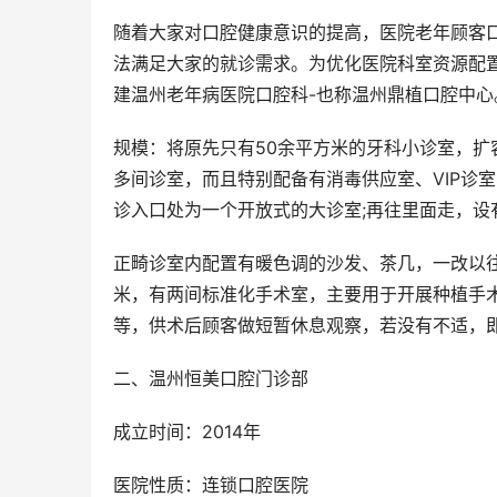
随着大家对口腔健康意识的提高，医院老年顾客
法满足大家的就诊需求。为优化医院科室资源配
建温州老年病医院口腔科-也称温州鼎植口腔中心
规模：将原先只有50余平方米的牙科小诊室，扩容
多间诊室，而且特别配备有消毒供应室、VIP诊
诊入口处为一个开放式的大诊室;再往里面走，设有
正畸诊室内配置有暖色调的沙发、茶几，一改以往
米，有两间标准化手术室，主要用于开展种植手
等，供术后顾客做短暂休息观察，若没有不适，
二、温州恒美口腔门诊部
成立时间：2014年
医院性质：连锁口腔医院