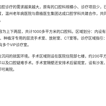
口腔诊疗的需求越来越大，原有的口腔科规模小、诊疗项目少，
置，温州老年病医院与鼎植医生集团达成口腔学科共建合作，共
。
为上下两层，共计1000多平方米的口腔科。区域划分：内设有
室、种植牙专用的层流手术室、放射室、CT室等。诊疗区域指引
多个VIP诊疗室。
沉闷的就医环境。手术区域则设在医院住院部七楼，约200平
术以及口腔疑难手术。手术室隔壁还安排术后留观室，设有沙发
即可离院。