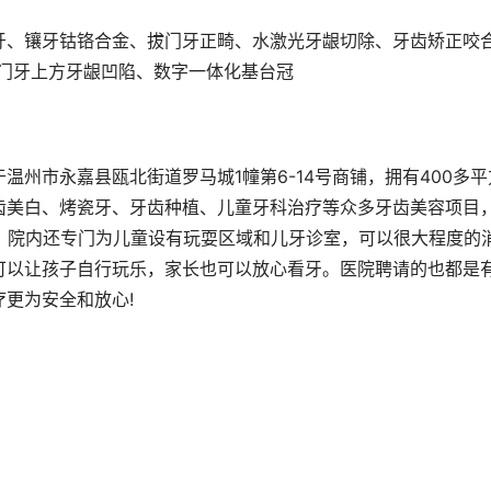
牙、镶牙钴铬合金、拔门牙正畸、水激光牙龈切除、牙齿矫正咬
复、门牙上方牙龈凹陷、数字一体化基台冠
州市永嘉县瓯北街道罗马城1幢第6-14号商铺，拥有400多平
齿美白、烤瓷牙、牙齿种植、儿童牙科治疗等众多牙齿美容项目
，院内还专门为儿童设有玩耍区域和儿牙诊室，可以很大程度的
可以让孩子自行玩乐，家长也可以放心看牙。医院聘请的也都是
更为安全和放心!