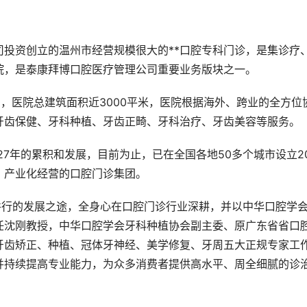
投资创立的温州市经营规模很大的**口腔专科门诊，是集诊疗
院，是泰康拜博口腔医疗管理公司重要业务版块之一。
号，医院总建筑面积近3000平米，医院根据海外、跨业的全方位
牙齿保健、牙科种植、牙齿正畸、牙科治疗、牙齿美容等服务。
27年的累积和发展，目前为止，已在全国各地50多个城市设立2
、产业化经营的口腔门诊集团。
并行的发展之途，全身心在口腔门诊行业深耕，并以中华口腔学
任沈刚教授，中华口腔学会牙科种植协会副主委、原广东省省口
牙齿矫正、种植、冠体牙神经、美学修复、牙周五大正规专家工
并持续提高专业能力，为众多消费者提供高水平、周全细腻的诊