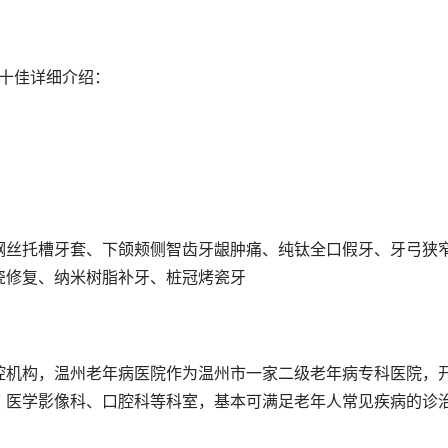
前十佳详细介绍：
钢丝托槽牙套、下颌颊侧智齿牙龈肿痛、纯钛全口假牙、牙弓狭
瓷修复、纳米树脂补牙、桩冠烤瓷牙
腔机构，温州老年病医院作为温州市一家二级老年病专科医院，
、医学影像科、口腔科等科室，基本可满足老年人常见疾病的诊