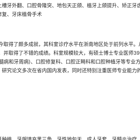
上槽牙外翻、口腔骨隆突、地包天正颌、植牙上颌提升、矫正牙
修复、牙床植骨手术
至今取得了颇多成就，其科室诊疗水平在浙南地区处于前列水平。
目，并取得了不错的成绩。科室规模较大，有硕士博士专业医师39
髓病和牙周病)、口腔修复科、口腔正畸科和口腔种植牙等专业
，研究论文多次在省内国内发表，同时还特别注重医师专业能力
牙种植、牙龈填充黑三角、牙性地包天、成人牙套、牙髓炎治疗