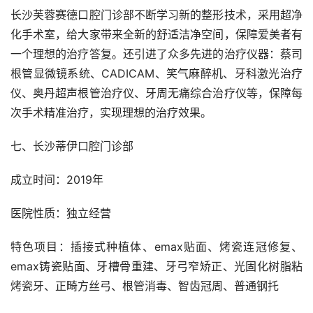
长沙芙蓉赛德口腔门诊部不断学习新的整形技术，采用超净
化手术室，给大家带来全新的舒适洁净空间，保障爱美者有
一个理想的治疗答复。还引进了众多先进的治疗仪器：蔡司
根管显微镜系统、CADICAM、笑气麻醉机、牙科激光治疗
仪、奥丹超声根管治疗仪、牙周无痛综合治疗仪等，保障每
次手术精准治疗，实现理想的治疗效果。
七、长沙蒂伊口腔门诊部
成立时间：2019年
医院性质：独立经营
特色项目：插接式种植体、emax贴面、烤瓷连冠修复、
emax铸瓷贴面、牙槽骨重建、牙弓窄矫正、光固化树脂粘
烤瓷牙、正畸方丝弓、根管消毒、智齿冠周、普通钢托