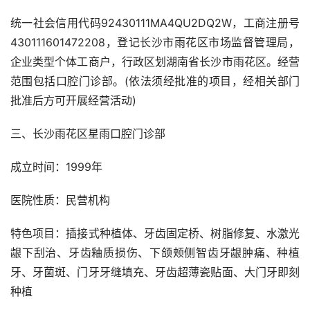
统一社会信用代码92430111MA4QU2DQ2W，工商注册号
430111601472208，登记长沙市雨花区市场监督管理局，
企业类型个体工商户，行政区划湖南省长沙市雨花区。经营
范围包括口腔门诊部。(依法须经批准的项目，经相关部门
批准后方可开展经营活动)
三、长沙雨花区星雨口腔门诊部
成立时间：1999年
医院性质：民营机构
特色项目：插接式种植体、牙齿固定桥、树脂修复、水激光
龈下刮治、牙齿釉质损伤、下颌颊侧智齿牙龈肿痛、种植
牙、牙菌斑、门牙牙缝填充、牙齿超薄瓷贴面、大门牙即刻
种植