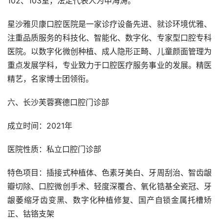
102、103室，法定代表人为申海涛。
星沙雅贝康口腔医院是一家诊疗设备先进、就诊环境优雅、
注重品质服务的科技化、智能化、数字化、专家型口腔专科
医院。以数字化微创种植、成人隐形正畸、儿童颜面管理为
重点发展学科，专业致力于口腔医疗服务事业的发展。精医
精艺，名家博士团领衔。
六、长沙芙蓉赛德口腔门诊部
成立时间：2021年
医院性质：私立口腔门诊部
特色项目：插接式种植体、色素牙美白、牙周刮治、智齿龈
瓣切除、口腔微创手术、轻度深覆合、氧化锆基全瓷冠、牙
龈萎缩牙齿变黑、数字化种植修复、国产自锁金属托槽矫
正、钴铬支架