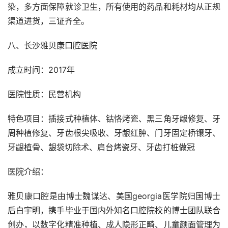
染，多方面保障就诊卫生，所有使用的药品和耗材均从正规
渠道进货，三证齐全。
八、长沙雅贝康口腔医院
成立时间：2017年
医院性质：民营机构
特色项目：插接式种植体、钴恪烤瓷、黑三角牙龈修复、牙
周种植修复、牙齿根尖吸收、牙龈红肿、门牙固定桥镶牙、
牙龈植骨、龈袋切除术、肩台烤瓷牙、牙齿打桩做冠
医院介绍：
雅贝康口腔是由博士魏谋达、美国georgia医学院归国博士
后白宇明，携手毕业于国内外知名口腔院校的博士团队联合
创办，以数字化精准种植、成人隐形正畸、儿童颜面管理为