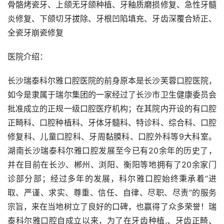
骨骼烤瓷牙、上颌无牙颌种植、牙釉质磨损修复、急性牙髓
炎修复、下颌切牙拔除、牙根凹陷填充、牙齿深覆合矫正、
全瓷牙崩瓷修复
医院介绍：
长沙瑞泰科尔雅口腔医院的前身原本是长沙芙蓉口腔医院，
如今是隶属于瑞尔集团的一家经过了长沙市卫生健康委员会
批准成立的正规一级口腔医疗机构；在其院内开设的有口腔
正畸科、口腔种植科、牙体牙髓科、特诊科、综合科、口腔
修复科、儿童口腔科、牙周黏膜科、口腔外科等9大科室。
湖南长沙瑞泰科尔雅口腔发展至今已有20余年的历史了，
并在目前在长沙、郴州、浏阳、衡阳等地拥有了20余家门
诊部分部；经过多年的发展，科尔雅口腔始终秉承着“进
取、严谨、求实、尊重、信任、自律、尽职、尽责”的服务
宗旨，来在当地树立了良好的口碑，也赢得了众多荣誉！瑞
泰科尔雅口腔自成立以来，为了在牙齿种植,、牙齿正畸、