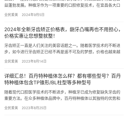
益蓬勃发展。种植牙作为一项重要的口腔修复技术，在宜昌各大口
腔医院备受关注。但在选择种植牙时，除了技术和质量，价格也是
全民爱美
2024年9月5日
考量的…
2024年全新牙齿矫正价格表，龅牙凸嘴再也不用担心，
价格实惠让您想整就整！
牙齿矫正一直是人们关注的美容话题之一。随着医学技术的不断进
步，如今进行牙齿矫正已经不再是遥不可及的梦想，价格也越来越
实惠。本文将为您详细介绍2024年全新牙齿矫正的价格、与其他治
全民爱美
2023年8月14日
疗…
详细汇总！百丹特种植体怎么样？都有哪些型号？百丹
特种植体包含TP锥形/BL柱型等多种型号
随着现代口腔医学技术的不断进步，种植牙已成为修复缺失牙齿的
重要方法。在众多种植体品牌中，百丹特种植体以其独特的优势和
可靠的品质赢得了患者和医生的广泛赞誉。本文将从百丹特种植体
全民爱美
2023年8月25日
的特点…