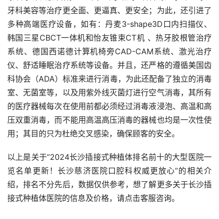
牙科美容等治疗更全面、更逼真、更安全；为此，还引进了
多种高端医疗设备，如有：丹麦3-shape3D口内扫描仪、
韩国三星CBCT一体机和怡友锥束CT机 、热牙胶根管治疗
系统、德国西诺德计算机椅旁CAD-CAM系统、激光治疗
仪、舒适睡眠治疗系统等设备。并且，还严格的遵循美国齿
科协会（ADA）标准来进行消毒，为此还配备了独立的消毒
室、无菌室等，以及用紫外线灭菌灯进行空气消毒，其所有
的医疗器械每次在使用前都必须经过消毒液浸泡、高温和高
压双重消毒，而不能用高温高压消毒的器械也均是一次性使
用；其目的只为杜绝交叉感染，确保顾客的安全。
以上是关于”2024长沙插接式种植体排名前十的大型医院一
览名单更新！长沙慈济医院口腔科权威更放心”的相关介
绍，排名不分先后，数据仅供参考，想了解更多关于长沙插
接式种植体医院的信息及价格，请点击客服咨询。