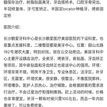
髓保存治疗、树脂贴面美牙、牙齿搭桥术、口腔牙骨突出、
半冠修复体、牙弓宽矫正、半固定locator种植牙、烤瓷固
定桥
医院介绍：
长沙鹏爱牙科中心是长沙鹏爱医疗美容医院的下设科室，也
是重点发展科室，二楼整层都是美牙中心。位置：韶山北路
192号湘农大厦，特别好找，就在公交站旁边。美容牙科中
心主要开设龋齿治疗，全瓷牙、烤瓷牙，瓷贴面、牙齿矫正
等项目，其中瓷贴面和牙齿矫正也是该中心的强项。环境：
环境非常不错，明亮干净卫生，专设休息区，洁牙区，补牙
区，无菌室，环境优美，很安静，很整洁，不像医院那样，
环境嘈杂。医护人员热心，治疗细致，会根据顾客的需求进
行治疗，不会过度治疗和强制推销。赶上活动的时候，价格
也非常便宜，补牙一颗有时候只需100左右，而且一年内如
果掉了，可以免费修复。