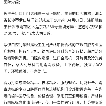
医院介绍：
长沙蒂伊口腔门诊部是一家正规的、靠谱的口腔机构，湖南
省长沙蒂伊口腔门诊部成立于2019年04月01日，注册地位
于长沙市雨花区木莲东路269号圭塘河岸・悠游小镇S8栋
210C号，法定代表人为吴玲。
蒂伊口腔门诊部是经卫生局严格审批合格的正规口腔专业医
疗机构，拥有全景机、德国进口牙科综合治疗椅，超声洁牙
及喷砂抛光机。口腔内窥镜，进口全景机、牙片机及冷光美
白仪，意大利牙科专用消毒设备。上下两层，独立诊室3
间，环境优雅，干净整洁。
着力打造成设备精息、技术精湛、服务规范、功能齐全、消
毒达标的专业口腔医疗品牌连锁机构门诊部橄置完善，有先
进的齿科医疗设备，价格合理、采用真空消毒设备，严格执
行国际标准化清流程序，使用一次性医疗用具，杜绝交叉感