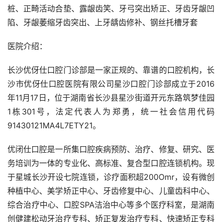
桩、正畸活动合垫、露龈齿笑、牙弓突出矫正、牙齿牙龈凹
陷、牙龈萎缩牙齿突出、上牙龋齿修补、钢丝托槽牙套
医院介绍：
长沙优伢仕口腔门诊部是一家正规的、靠谱的口腔机构，长
沙市优伢仕口腔医院有限公司星沙口腔门诊部成立于2016
年11月17日，位于湖南省长沙县星沙街道开元东路筑梦佳园
1栋301号，法定代表人为郑勇，统一社会信用代码
91430121MA4L7ETY21。
优闭仕口腔是一所集口腔疾病预防、治疗、修复、研究、医
务培训为一体的专业化、高标准、复合型口腔连锁机构。现
于星城长沙开设七院连锁，诊疗面积超200Omr，设有微创
种植中心、美学矫正中心、牙齿修复中心、儿童齿科中心、
综合治疗中心、口腔SPA洁治中心等多个医疗科室，是湖南
创健建松动牙治疗专科、矫正复发治疗专科、快速矫正专科