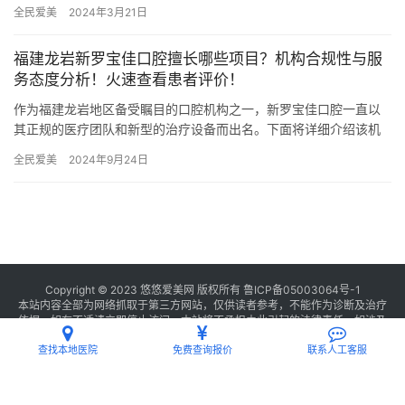
米，是经过台州市当地监管部门批准后成立的一家集镶牙、种植…
全民爱美
2024年3月21日
福建龙岩新罗宝佳口腔擅长哪些项目？机构合规性与服
务态度分析！火速查看患者评价！
作为福建龙岩地区备受瞩目的口腔机构之一，新罗宝佳口腔一直以
其正规的医疗团队和新型的治疗设备而出名。下面将详细介绍该机
构内开展项目的真实价格及乘车路线~ 机构擅长项目 新罗宝佳口腔
全民爱美
2024年9月24日
机…
Copyright © 2023 悠悠爱美网 版权所有
鲁ICP备05003064号-1
本站内容全部为网络抓取于第三方网站，仅供读者参考，不能作为诊断及治疗
依据，如有不适请立即停止访问，本站将不承担由此引起的法律责任。如涉及
版权请
联系我们
删除。
查找本地医院
免费查询报价
联系人工客服