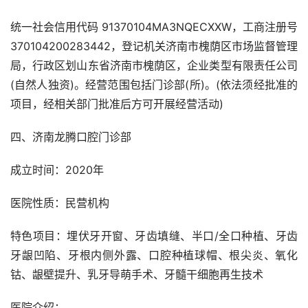
统一社会信用代码 91370104MA3NQECXXW，工商注册号
370104200283442，登记机关济南市槐荫区市场监督管理
局，行政区划山东省济南市槐荫区，企业类型有限责任公司
(自然人独资)。经营范围包括门诊部(所)。(依法须经批准的
项目，经相关部门批准后方可开展经营活动)
四、济南龙腾口腔门诊部
成立时间：2020年
医院性质：民营机构
特色项目：埋伏牙开窗、牙齿填缝、半口/全口种植、牙齿
牙龈凹陷、牙根内侧外露、口腔种植球帽、根尖炎、氧化
钴、龈壁提升、乳牙导萌手术、牙髓干细胞再生技术
医院介绍：