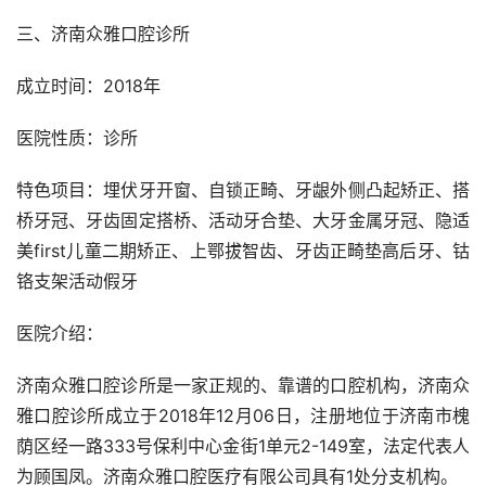
三、济南众雅口腔诊所
成立时间：2018年
医院性质：诊所
特色项目：埋伏牙开窗、自锁正畸、牙龈外侧凸起矫正、搭
桥牙冠、牙齿固定搭桥、活动牙合垫、大牙金属牙冠、隐适
美first儿童二期矫正、上鄂拔智齿、牙齿正畸垫高后牙、钴
铬支架活动假牙
医院介绍：
济南众雅口腔诊所是一家正规的、靠谱的口腔机构，济南众
雅口腔诊所成立于2018年12月06日，注册地位于济南市槐
荫区经一路333号保利中心金街1单元2-149室，法定代表人
为顾国凤。济南众雅口腔医疗有限公司具有1处分支机构。