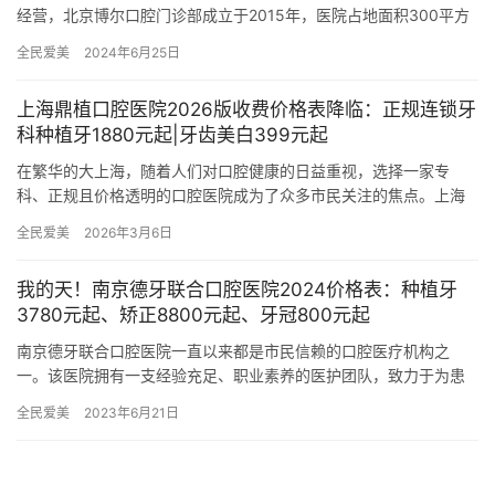
经营，北京博尔口腔门诊部成立于2015年，医院占地面积300平方
米，是经过昌平区当地监管部门批准后成立的一家集活动义齿、种…
全民爱美
2024年6月25日
上海鼎植口腔医院2026版收费价格表降临：正规连锁牙
科种植牙1880元起|牙齿美白399元起
在繁华的大上海，随着人们对口腔健康的日益重视，选择一家专
科、正规且价格透明的口腔医院成为了众多市民关注的焦点。上海
鼎植口腔医院，作为业内有名的正规连锁牙科品牌，始终致力于为
全民爱美
2026年3月6日
广大市民…
我的天！南京德牙联合口腔医院2024价格表：种植牙
3780元起、矫正8800元起、牙冠800元起
南京德牙联合口腔医院一直以来都是市民信赖的口腔医疗机构之
一。该医院拥有一支经验充足、职业素养的医护团队，致力于为患
者提供高质量、贴心的口腔护理服务。 在南京德牙联合口腔医院，
全民爱美
2023年6月21日
患者不…