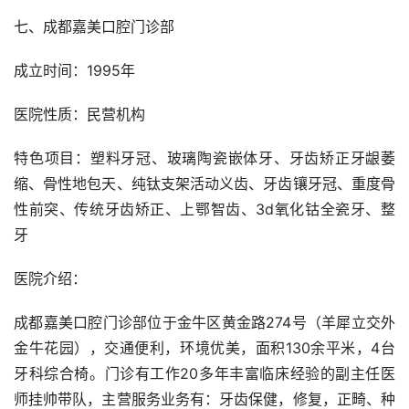
七、成都嘉美口腔门诊部
成立时间：1995年
医院性质：民营机构
特色项目：塑料牙冠、玻璃陶瓷嵌体牙、牙齿矫正牙龈萎
缩、骨性地包天、纯钛支架活动义齿、牙齿镶牙冠、重度骨
性前突、传统牙齿矫正、上鄂智齿、3d氧化钴全瓷牙、整
牙
医院介绍：
成都嘉美口腔门诊部位于金牛区黄金路274号（羊犀立交外
金牛花园），交通便利，环境优美，面积130余平米，4台
牙科综合椅。门诊有工作20多年丰富临床经验的副主任医
师挂帅带队，主营服务业务有：牙齿保健，修复，正畸、种