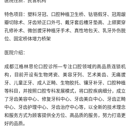
医院性质：民营机构
特色项目：塑料牙冠、口腔种植卫生桥、钴铬假牙、冠周龈
瓣切除术、牙齿矫正口外弓、戴牙套后槽牙垫高、上颌窦穿
孔修补术、微创拔牙种植牙手术、真性地包天、乳牙外伤脱
位、固定桥体增力桥架
医院介绍：
成都江格林思伦口腔诊所—专注口腔领域的高品质连锁机
构，目前开设有生物烤瓷、美容牙列、艺术美齿、无痛拔
牙、儿童正牙、成人正畸、生物胶托、镶牙补牙、口腔种植
等科目，并按照口腔专科发展模式，将口腔疾病细分，成立
了牙齿美容中心、修复牙科中心、牙齿美白中心、牙齿正畸
中心、牙齿护理中心、牙齿治疗中心等，以全新的技术理念
和服务方式为顾客提供全方位、高品质的服务，努力打造更
好的品质。