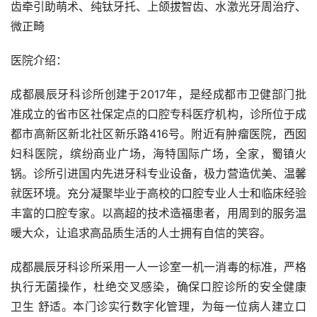
齿牵引助萌术、纯钛牙托、上颌拔智齿、水激光牙周治疗、
微正畸
医院介绍：
成都晨辰牙科诊所创建于2017年，是经成都市卫健部门批
准成立的省市区社保定点的口腔专科医疗机构，诊所位于成
都市高新区新北社区新乐路416号。附近有肿瘤医院，西囡
妇科医院，缤纷商业广场，海特国际广场，全家，蜀镇火
锅。诊所引进国内先进牙科专业设备，极力营造优美、温馨
就医环境。充分凝聚毕业于高校的口腔专业人士和临床经验
丰富的口腔专家。以高超的技术造福患者，用周到的服务温
暖大众，让追求高品质生活的人士拥有自信的笑容。
成都晨辰牙科诊所采用一人一诊室一机一消毒的标准，严格
执行无菌操作，杜绝交叉感染，确保口腔诊所的安全健康 
卫生 舒适。本门诊实行数字化管理，为每一位病人建立口