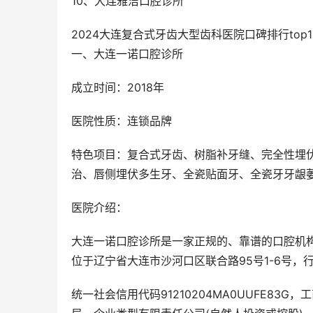
10、大连雅洁口腔诊所
2024大连复合式牙齿大型齿科医院口碑排行top
一、大连一诺口腔诊所
成立时间：2018年
医院性质：连锁品牌
特色项目：复合式牙齿、树脂补牙缝、完全性埋
治、唇侧埋伏多生牙、全瓷贴面牙、全瓷牙牙龈
医院介绍：
大连一诺口腔诊所是一家正规的、靠谱的口腔机构，
位于辽宁省大连市沙河口区联合路95号1-6号
统一社会信用代码91210204MA0UUFE83G