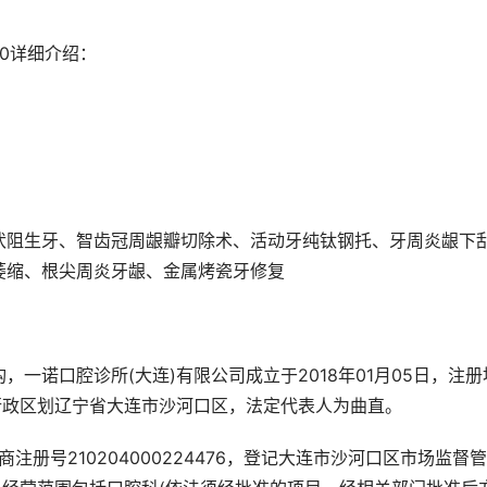
10详细介绍：
伏阻生牙、智齿冠周龈瓣切除术、活动牙纯钛钢托、牙周炎龈下
萎缩、根尖周炎牙龈、金属烤瓷牙修复
一诺口腔诊所(大连)有限公司成立于2018年01月05日，注册
，行政区划辽宁省大连市沙河口区，法定代表人为曲直。
，工商注册号210204000224476，登记大连市沙河口区市场监督