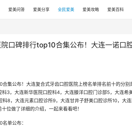
爱美问答
爱美分享
全民爱美
爱美攻略
爱美百科
院口碑排行top10合集公布！大连一诺口
p10合集公布！大连复合式牙齿口腔医院上榜名单排名前十的分别
腔科3，大连新华医院口腔科4，大连滕洋口腔门诊部5，大连希
腔科8，大连元素口腔诊所9，大连甘井子舒美口腔诊所10，大连
前十位做了详细的介绍，一起来看看吧！
10名单公布：