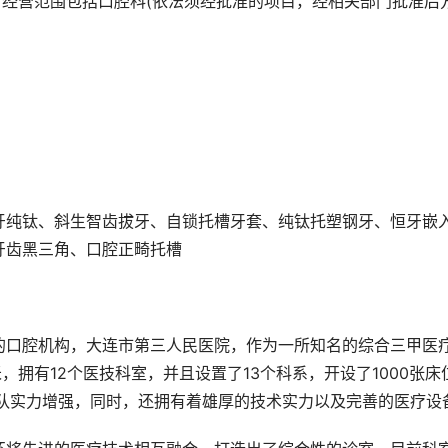
。经营范围包括口腔科(依法须经批准的项目，经相关部门批准后
牙纯钛、斜生智齿拔牙、自锁托槽牙套、纯钛托塑钢牙、恒牙嵌
牙齿黑三角、口腔正畸托槽
的口腔机构，大连市第三人民医院，作为一所知名的综合三甲医
，拥有12个医技科室，并且设置了13个科系，开设了1000张床
团队实力增强，同时，还拥有着雄厚的技术实力以及完善的医疗设