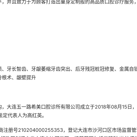
平，并且致力于为顾客打造出量身定制般的高品质口腔诊疗服务
损、牙长智齿、牙龈萎缩牙齿突出、后牙残冠桩冠修复、金属自
分根术、龈壁提升
大连五一路希美口腔诊所有限公司成立于2018年08月15日
，法定代表人为高红英。
，工商注册号210204000255353，登记大连市沙河口区市场监督