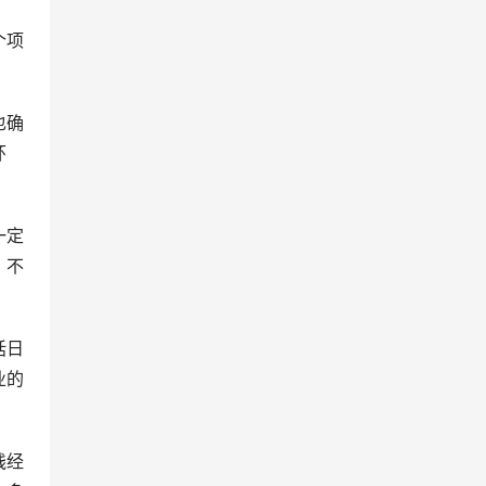
个项
也确
环
一定
，不
括日
业的
践经