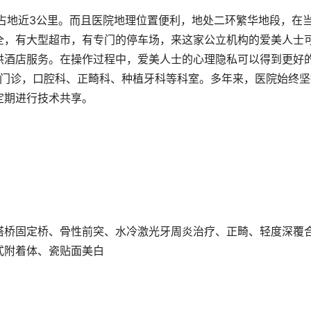
占地近3公里。而且医院地理位置便利，地处二环繁华地段，在
全，有大型超市，有专门的停车场，来这家公立机构的爱美人士
供酒店服务。在操作过程中，爱美人士的心理隐私可以得到更好
P门诊，口腔科、正畸科、种植牙科等科室。多年来，医院始终坚
定期进行技术共享。
搭桥固定桥、骨性前突、水冷激光牙周炎治疗、正畸、轻度深覆
式附着体、瓷贴面美白