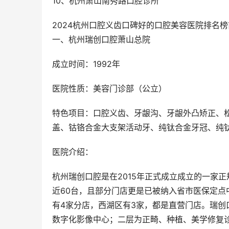
10、杭州萧山南秀路口腔诊所
2024杭州口腔义齿口碑好的口腔美容医院排名
一、杭州瑞创口腔萧山总院
成立时间：1992年
医院性质：美容门诊部（公立）
特色项目：口腔义齿、牙龈沟、牙龈外凸矫正、
盖、钴铬合金大支架活动牙、纯钛合金牙冠、纯
医院介绍：
杭州瑞创口腔是在2015年正式成立成立的一家
近60台，且部分门店更是已被纳入省市医保定点
有4家分店，西湖区有3家，都是直营门店。瑞创
数字化影像中心；二层为正畸、种植、美学修复