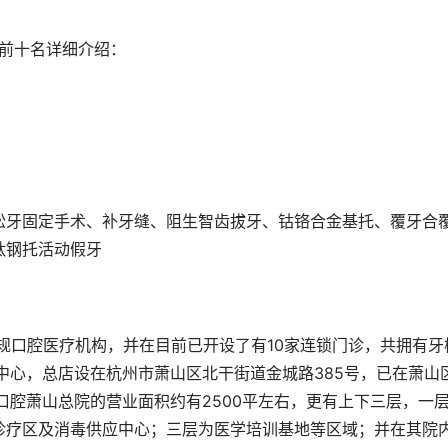
榜前十名详细介绍：
松牙固定手术、补牙缝、阻生智齿拔牙、钴铬合金基托、覆牙合
钛钢托活动假牙
正规口腔医疗机构，并在目前已开设了有10家连锁门诊，共拥有牙
中心，总店设在杭州市萧山区北干街道金城路385号，已在萧山
口腔萧山总院的营业面积约有2500平左右，更有上下三层，一
诊疗区及消毒供应中心；三层为医学培训基地等区域；并在其院