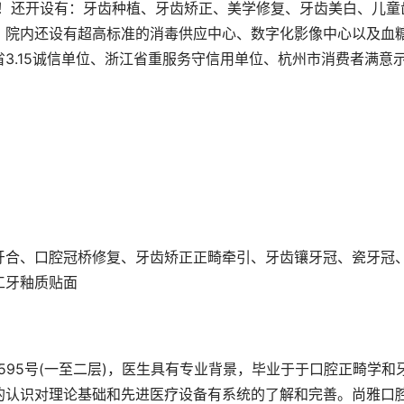
项！还开设有：牙齿种植、牙齿矫正、美学修复、牙齿美白、儿童
，院内还设有超高标准的消毒供应中心、数字化影像中心以及血
3.15诚信单位、浙江省重服务守信用单位、杭州市消费者满意
牙合、口腔冠桥修复、牙齿矫正正畸牵引、牙齿镶牙冠、瓷牙冠
工牙釉质贴面
595号(一至二层)，医生具有专业背景，毕业于于口腔正畸学和
的认识对理论基础和先进医疗设备有系统的了解和完善。尚雅口