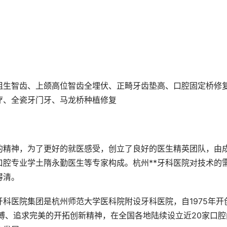
阻生智齿、上颌高位智齿全埋伏、正畸牙齿垫高、口腔固定桥修
疗、全瓷牙门牙、马龙桥种植修复
的精神，为了更好的就医感受，创立了良好的医生精英团队，由
腔专业学土隋永勤医生等专家构成。杭州**牙科医院对技术的
得清。
牙科医院集团是杭州师范大学医科院附设牙科医院，自1975年开
搏、追求完美的开拓创新精神，在全国各地陆续设立近20家口腔