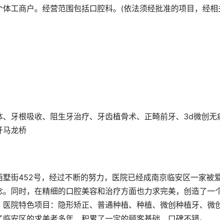
个体工商户。经营范围包括口腔科。(依法须经批准的项目，经相
体、牙根吸收、阻生牙治疗、牙齿植骨术、正畸前牙、3d微创无
牙马龙桥
墅街452号，经过不断的努力，医院已经成南京临安区一家被
念。同时，在精细的口腔美容和治疗方面也力求完美，创造了一
。医院特色项目：隐形矫正、普通种植、种植、微创种植牙、微
了临安区的求美者多年，积累了一定的顾客基础，口碑不错。