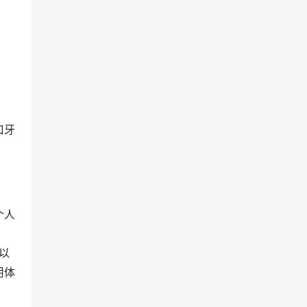
口牙
个人
以
用体