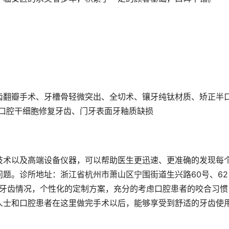
齿翻瓣手术、牙槽骨轻微突出、全切术、镶牙纯钛材质、矫正半
料、口腔干细胞修复牙齿、门牙表面牙釉质缺损
技术以及高端设备仪器，可以帮助医生更迅速、更准确的发现每
题。诊所地址：浙江省杭州市萧山区宁围街道生兴路60号、62
的牙齿情况，个性化的定制方案，充分的考虑口腔患者的咬合习惯
人士和口腔患者在这里做完手术以后，能够享受到舒适的牙齿使