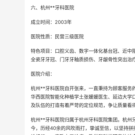
六、杭州**牙科医院
成立时间：2003年
医院性质：民营三级医院
特色项目：口腔义齿、数字一体化基台冠、近中
全瓷牙牙冠、门牙牙釉质损伤、牙龈骨性突出治
医院介绍：
杭州**牙科医院自开张来，一直秉持为顾客服务
华西医院智能化种植学土张媛媛医生、延边大学口
及队伍的打造有着严苛的定位规范，争让质量看
杭州**牙科医院归属于杭州牙科医院集团。杭州
今，历经40余的风吹雨打，挚诚至信，以坚持拼