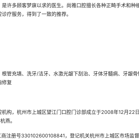
，是许多顾客梦寐以求的医生。尚雅口腔擅长各种正畸手术和种
腔诊疗服务，得到了一致的推荐。
、根管充填、洗牙/洁牙、水激光龈下刮治、牙体牙髓病、牙龈骨
脂修复
机构，杭州市上城区望江门口腔门诊部成立于2008年12月22
严杭燕。
，工商注册号330102600108841，登记机关杭州市上城区市场监