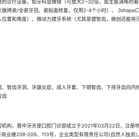
的诊疗设备，如牙科显微镜（可放大2~32倍，医生能清晰的看
烤瓷/全瓷牙冠、瓷贴面修复，仅用2-4个小时）、 3shape
入位置和角度）、微动力拔牙系统（尤其是拔智齿，微创还能将
冠、智齿牙洞、牙龈炎症、成人牙套、下颌智齿、下排牙齿向内
智齿
机构，晋中牙天使口腔门诊部成立于2021年03月22日，注册
业楼208-209、113号，企业类型有限责任公司(自然人独资)