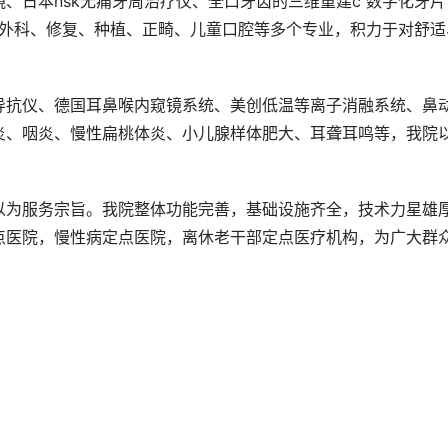
、日本nsk无痛牙周治疗仪、全口牙齿的三维重建c 数字化牙片
、外科、修复、种植、正畸、儿童口腔等多个专业，积力于对舒适
导抗仪、德国耳鼻喉内窥镜系统、美创低温等离子消融系统、鼻
炎、咽炎、慢性扁桃体炎、小儿腺样体肥大、耳聋耳鸣等，我院
以为服务宗旨。我院整体功能完善，基础设施齐全，技术力星雄
点医院，慢性病定点医院，离休老干部定点医疗机构，为广大群