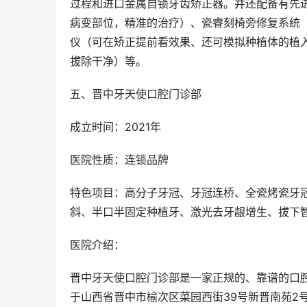
过程和进口金属自锁牙齿矫正器。并还配备有先进
病变部位，精准的治疗）、瓷睿刻椅旁修复系统（做
仪（可在矫正提前看效果、还可模拟种植体的植
拔除干净）等。
五、晋中牙天使口腔门诊部
成立时间：2021年
医院性质：连锁品牌
特色项目：高分子牙冠、牙冠连桥、全瓷烤瓷牙
斜、半口半固定种植牙、激光去牙龈增生、拔下
医院介绍：
晋中牙天使口腔门诊部是一家正规的、靠谱的口腔
于山西省晋中市榆次区菜园西街39号新晋南苑2号商