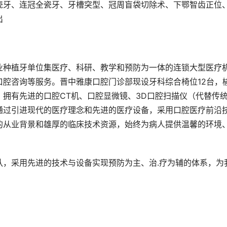
瓷牙、连冠全瓷牙、牙槽突型、冠周盲袋切除术、下鄂智齿正位
出
业种植牙单位集医疗、科研、教学和预防为一体的连锁大型医疗
腔咨询等服务。晋中雅康口腔门诊部现设牙科综合椅位12台，
拥有先进的口腔CT机、口腔显微镜、3D口腔扫描仪（代替传
通过引进现代的医疗理念和先进的医疗设备，采用口腔医疗前沿
的从业背景和雄厚的临床技术资源，始终为病人提供温馨的环境
队，采用先进的技术与设备实现预防为主、治.疗为辅的体系，为