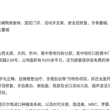
玻璃陶瓷嵌体、固定门牙、活动牙支架、瓷全冠修复、牙骨萎缩
化萎缩
山西太原、大同、忻州、晋中等地均有分部；其中恒伦口腔晋中
阳路239号，占地面积有1000余平方，还为顾客提供有免费的停
字化正畸、显微根管治疗、牙周刮治等”为特色项目，并还全面
牙冠修复、牙齿美白、瓷贴面、局部及全口活动义齿、超声波洁
项目。
典诺贝尔等进口种植体系统，以及时代天使、隐适美、MRC、罗慕