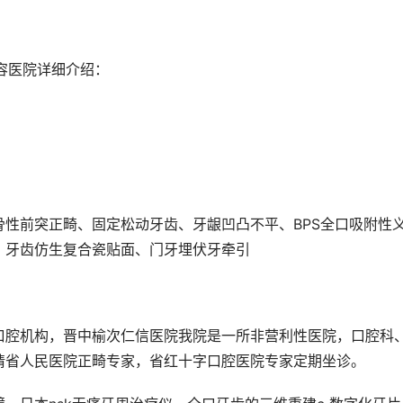
美容医院详细介绍：
性前突正畸、固定松动牙齿、牙龈凹凸不平、BPS全口吸附性
、牙齿仿生复合瓷贴面、门牙埋伏牙牵引
口腔机构，晋中榆次仁信医院我院是一所非营利性医院，口腔科
请省人民医院正畸专家，省红十字口腔医院专家定期坐诊。