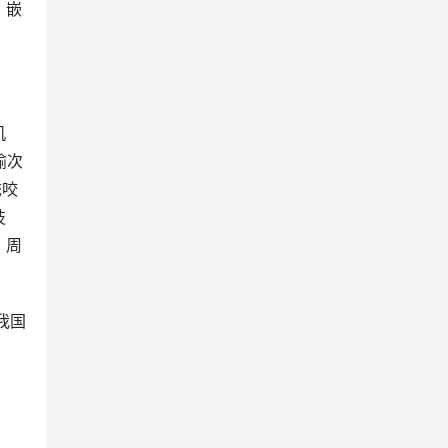
、嵌
机
榆次
统咬
技
、周
我国