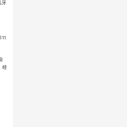
乳牙
11
业
，经