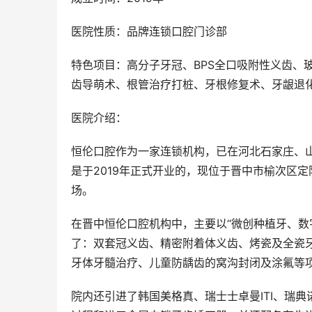
医院性质：品牌连锁口腔门诊部
特色项目：高分子牙冠、BPS全口吸附性义齿、
齿导萌术、根管治疗打桩、牙根修复术、牙龈退
医院介绍：
恒伦口腔作为一家连锁机构，已在河北石家庄、
是于2019年正式开业的，现位于晋中市榆次区定
场。
在晋中恒伦口腔机构中，主要以“微创种植牙、数
了：双套冠义齿、精密附着体义齿、烤瓷及全瓷
牙体牙髓治疗、儿童防龋齿的窝沟封闭及涂氟等
院内还引进了韩国美格真、瑞士士卓曼ITI、瑞