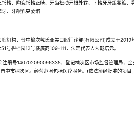
正托槽、陶瓷托槽正畸、牙齿松动牙根外露、下槽牙牙龈萎缩、
瓷牙、牙龈乳突萎缩
机构，晋中榆次戴氏亚美口腔门诊部(有限公司)成立于2019年
1号碧桂园12号楼底商109-111，法定代表人为戴培元。
工商注册号140702090096335，登记榆次区市场监督管理局，企
省晋中市榆次区。经营范围包括医疗服务。(依法须经批准的项目