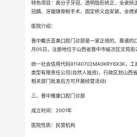
特色项目：高分子牙冠、透明隐形矫正、全瓷矫
冠龋、牙龈填骨粉手术、固定桥义齿安装、全烤
医院介绍：
晋中戴氏亚美口腔门诊部是一家正规的、靠谱的口腔
月05日，注册地位于山西省晋中市榆次区文苑街25
统一社会信用代码91140702MA0KRY6X3K，
类型有限责任公司(自然人独资)，行政区划山西
相关部门批准后方可开展经营活动)
三、晋中雅康口腔门诊部
成立时间：2001年
医院性质：民营机构