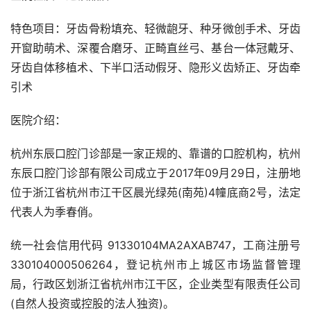
特色项目：牙齿骨粉填充、轻微龅牙、种牙微创手术、牙齿
开窗助萌术、深覆合磨牙、正畸直丝弓、基台一体冠戴牙、
牙齿自体移植术、下半口活动假牙、隐形义齿矫正、牙齿牵
引术
医院介绍：
杭州东辰口腔门诊部是一家正规的、靠谱的口腔机构，杭州
东辰口腔门诊部有限公司成立于2017年09月29日，注册地
位于浙江省杭州市江干区晨光绿苑(南苑)4幢底商2号，法定
代表人为季春俏。
统一社会信用代码 91330104MA2AXAB747，工商注册号
330104000506264，登记杭州市上城区市场监督管理
局，行政区划浙江省杭州市江干区，企业类型有限责任公司
(自然人投资或控股的法人独资)。