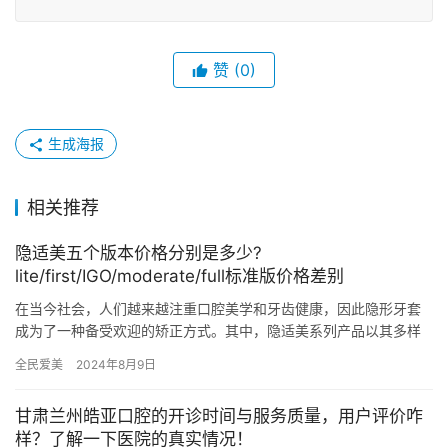
赞
(0)
生成海报
相关推荐
隐适美五个版本价格分别是多少?
lite/first/IGO/moderate/full标准版价格差别
在当今社会，人们越来越注重口腔美学和牙齿健康，因此隐形牙套
成为了一种备受欢迎的矫正方式。其中，隐适美系列产品以其多样
化的版本和个性化的定制服务备受瞩目。在本文中，我们将重点介
全民爱美
2024年8月9日
绍隐适…
甘肃兰州皓亚口腔的开诊时间与服务质量，用户评价咋
样？了解一下医院的真实情况！