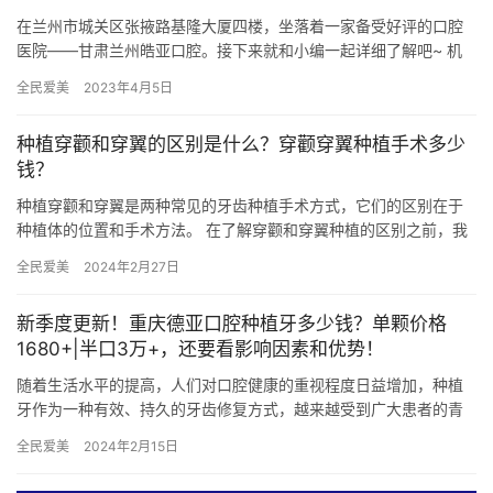
在兰州市城关区张掖路基隆大厦四楼，坐落着一家备受好评的口腔
医院——甘肃兰州皓亚口腔。接下来就和小编一起详细了解吧~ 机
构开诊时间： 皓亚口腔的开诊时间为周一至周日，每天上午8:30…
全民爱美
2023年4月5日
种植穿颧和穿翼的区别是什么？穿颧穿翼种植手术多少
钱？
种植穿颧和穿翼是两种常见的牙齿种植手术方式，它们的区别在于
种植体的位置和手术方法。 在了解穿颧和穿翼种植的区别之前，我
们先来了解一下牙齿种植手术的基本原理。 牙齿种植是一种通过植
全民爱美
2024年2月27日
入…
新季度更新！重庆德亚口腔种植牙多少钱？单颗价格
1680+|半口3万+，还要看影响因素和优势！
随着生活水平的提高，人们对口腔健康的重视程度日益增加，种植
牙作为一种有效、持久的牙齿修复方式，越来越受到广大患者的青
睐。重庆德亚口腔作为业界比较有名的连锁品牌，其种植牙项目备
全民爱美
2024年2月15日
受关注…