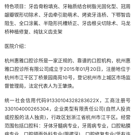
特色项目：牙齿骨粉填充、牙釉质结合树脂光固化型、冠周
龈瓣锲形切除术、牙齿牵引助萌术、烤瓷牙连桥、下鄂智齿
阻生、全口涂氟、半隐形托槽矫正、牙齿根尖切除术、马龙
桥种植修复、纯钛义齿支架
医院介绍：
杭州惠雅口腔诊所是一家正规的、靠谱的口腔机构，杭州惠
雅口腔诊所有限公司成立于2015年01月20日，注册地位于
杭州市江干区丁桥景园南苑10号，登记杭州市上城区市场监
督管理局，法定代表人为王肇焕。
统一社会信用代码91330104328283622X，工商注册号
330104000265304，企业类型有限责任公司(自然人投资
或控股的法人独资)，行政区划浙江省杭州市江干区。经营
范围包括口腔科：牙体牙髓病专业，牙周病专业，口腔粘膜
病专业，口腔颌面外科专业(限拔牙)，口腔修复专业(凭有许