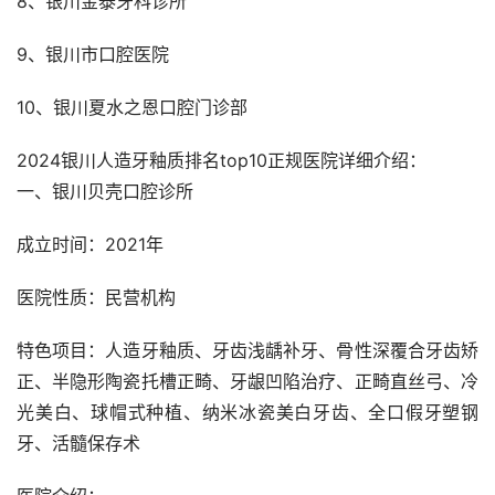
8、银川金泰牙科诊所
9、银川市口腔医院
10、银川夏水之恩口腔门诊部
2024银川人造牙釉质排名top10正规医院详细介绍：
一、银川贝壳口腔诊所
成立时间：2021年
医院性质：民营机构
特色项目：人造牙釉质、牙齿浅龋补牙、骨性深覆合牙齿矫
正、半隐形陶瓷托槽正畸、牙龈凹陷治疗、正畸直丝弓、冷
光美白、球帽式种植、纳米冰瓷美白牙齿、全口假牙塑钢
牙、活髓保存术