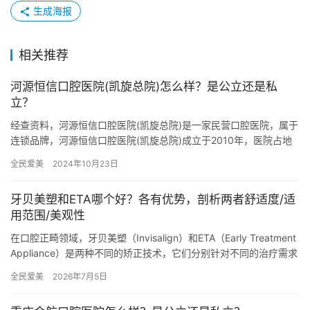
生成海报
相关推荐
河源恒信口腔医院(凯旋总院)怎么样？是公立还是私
立？
经查资料，河源恒信口腔医院(凯旋总院)是一家民营口腔医院，属于
连锁品牌，河源恒信口腔医院(凯旋总院)成立于2010年，医院占地
面积500平方米，是经过河源当地监管部门批准后成立的一…
全民爱美
2024年10月23日
牙贝美塑和ETA哪个好？各有优势，剖析两者舒适度/适
用范围/美观性
在口腔正畸领域，牙贝美塑（Invisalign）和ETA（Early Treatment
Appliance）是两种不同的矫正技术，它们分别针对不同的治疗需求
和患者群体。本文将对这…
全民爱美
2026年7月5日