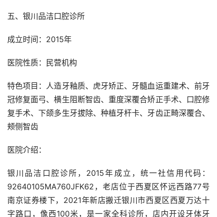
五、银川品洁口腔诊所
成立时间：2015年
医院性质：民营机构
特色项目：人造牙釉质、虎牙矫正、牙髓血运重建术、前牙
冠修复面弓、横生阻断智齿、重度深覆合矫正手术、口腔修
复手术、下颌多生牙拔除、种植牙杆卡、牙齿正畸深覆合、
颊侧智齿
医院介绍：
银川品洁口腔诊所，2015年成立，统一社信用代码：
92640105MA760JFK62，老店位于西夏区怀远西路77号
南京证券楼下，2021年新店搬迁银川市西夏区西夏万达十
字路口，像西100米，是一家全科诊所，店内开设牙体牙