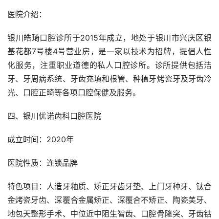
医院介绍：
银川皓琦口腔诊所于2015年成立，地处于银川市兴庆区银
基花都7号楼4号营业房，是一家以技术为招牌，提倡人性
化服务，注重职业道德的私人口腔诊所。诊所提供包括洁
牙、牙周病系统、牙齿充填和根管、种植牙烤瓷牙及牙齿冷
光、口腔正畸等各项口腔保健及服务。
四、银川优诺齿科口腔医院
成立时间：2020年
医院性质：连锁品牌
特色项目：人造牙釉质、矫正牙齿牙垫、上门牙种牙、钛合
金烤瓷牙齿、深覆合金属矫正、深覆合不矫正、陶瓷美牙、
地包天整形手术、中位近中阻生智齿、口腔骨隆突、牙齿钴