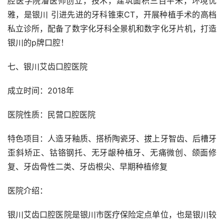
腔医学院潘医师创立，技术，建筑面积三百平米，环境优
雅，是银川 引进先进的牙科锥束CT，开展种植手术的高档
私立诊所，配备了数字化牙科全景机和数字化牙片机，打造
银川的p牌口腔！
七、银川艾齿口腔医院
成立时间：2018年
医院性质：民营口腔医院
特色项目：人造牙釉质、搭桥陶瓷牙、拔上牙智齿、后槽牙
歪斜矫正、钴铬钢托、无牙龈种植牙、无痛微创、颌面修
复、牙齿骨性二类、牙齿根尖、早期种植修复
医院介绍：
银川艾齿口腔医院是银川市医疗保险定点单位，也是银川较