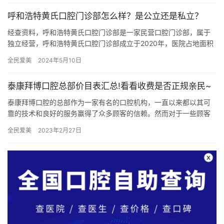
呼和浩特黄氏口腔门诊部怎么样？是公立还是私立？
经查资料，呼和浩特黄氏口腔门诊部是一家民营口腔门诊部，属于
独立经营，呼和浩特黄氏口腔门诊部成立于2020年，医院占地面积
500多平方米平方米，是经过呼和浩特当地监管部门批准后成立的…
全民爱美
2024年5月10日
泰康拜博口腔总部价目表汇总!看看收费是否正规亲民~
泰康拜博口腔的总部作为一家有名的口腔机构，一直以来都以其可
靠的技术和良好的服务赢得了众多顾客的信赖。然而对于一些顾客
而言，担心价格过高成为了选择就诊的一大因素，因此了解泰康拜
全民爱美
2023年2月27日
博口腔…