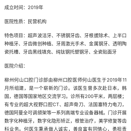
成立时间：2019年
医院性质：民营机构
特色项目：超声波洁牙、不锈钢牙齿、牙根拔除术、上半口
种植牙、牙齿微创种植、牙周激光手术、金属钢牙、透明陶
瓷托槽、牙齿黑线填充、纯钛钢托塑钢牙、全瓷贴面牙
医院介绍：
柳州何山口腔门诊部由柳州口腔医师何山医生于2019年11
月所组建，是一个崭新的门诊。该医生曾多次赴日本，韩
国，德国等国家地区交流学习。诊所有200平米，两层楼；
有专业的超大视野口腔CT、超声骨刀、法国塞特力电刀，
德国阿曼全可调颌架等一系列高端专业设备器械。门诊开展
数字化种植牙，数字化隐形矫正，根管治疗，美学修复等齿
科业务。何医生秉承做人诚实，善良富有同情心，勇担责