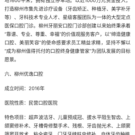
地1600平米，拥有独立停车场。以近1000万元资金投入，
打造柳州市集先进诊疗设备（牙齿矫正、种植牙、美学补牙
等）、牙科技术专业人才、星级客服团队为一体的大型定点
医保口腔门诊。柳州牙丽安口腔门诊部创建以来始终秉承着
“靠谱、专业、尊重、幸福”的价值观服务客户，以“缔造健康
口腔、美丽笑容”的使命感要求员工精益求精，坚持不懈以
“成为柳州值得托付的口腔终身健康管家”为团队发展的目标
愿景。
六、柳州优逸口腔
成立时间：2016年
医院性质：民营口腔医院
特色项目：超声波洁牙、儿童预成冠、拔水平阻生智齿、上
颌窦修补术、牙槽骨修整手术、残根、牙齿抛光术、上颌窦
筛窦开放术、粘全瓷牙、门牙牙缝蛀虫修补、自体牙齿种植