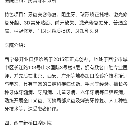
医院性质：民营牙科诊所
特色项目：牙齿美容修复、阻生牙、球形矫正托槽、激光修
复牙龈、3D美牙贴面、前牙缺失、激光修复蛀牙、普通金
属、柱冠修复、门牙牙釉质损伤、牙龈乳头炎
医院介绍：
西宁朵开业口腔诊所于2015年正式创办，地处于西宁市城
中区长江路103号山水国际3号楼9层，拥有数名口腔专业医
师，并先后在北京、西安、广州等地参加口腔诊疗技术培训
与学习，具有丰富的口腔科疾病诊断、手术等经验。擅长各
种牙体牙髓病、牙周病、儿童牙病、老年牙病等口腔疾病，
熟练开展全口义齿、可摘局部义齿及烤瓷牙修复、人工种植
牙技术等，深受患者好评。
四、西宁新桥口腔医院