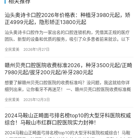
相关推荐
汕头奥诗卡口腔2026年价格表：种植牙3980元起，矫
正4999元起，隐形矫正13800元起
汕头奥诗卡口腔作为一家出名的口腔连锁机构，凭借其正规的医疗
团队、新型的设备和优质的服务，吸引了众多患者前来就诊。以下
是2026年汕头奥诗卡口腔的牙科全科价格表，供您参考。 汕头奥
全民爱美
2026年1月27日
诗…
赣州贝壳口腔医院收费标准2026，种牙3500元起/正畸
7980元起/拔牙200元起/补牙280元起
想要了解赣州贝壳口腔医院的收费标准吗？没问题，我这就给你详
细列出来，让你看牙不再迷茫！ 一、赣州贝壳口腔医院收费标准概
述赣州贝壳口腔医院作为一家正规靠谱的齿科机构，经过了当地卫
全民爱美
2025年12月3日
生部…
2024马鞍山正畸面弓排名榜top10的大型牙科医院权威
综合！马鞍山市红群口腔医院实力封神！
2024马鞍山正畸面弓排名榜top10的大型牙科医院权威综合！马鞍