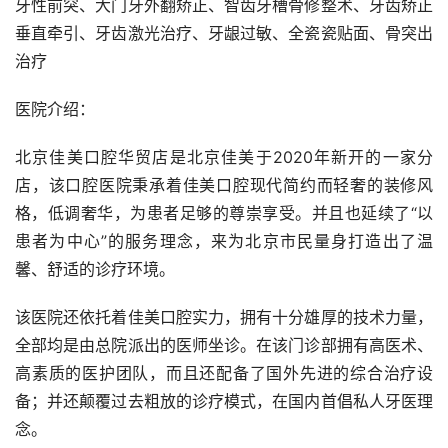
牙性前突、大门牙外翻矫正、智齿牙槽骨修整术、牙齿矫正
垂直牵引、牙齿激光治疗、牙龈过敏、全瓷瓷贴面、骨突出
治疗
医院介绍：
北京佳美口腔华贸店是北京佳美于2020年新开的一家分
店，该口腔医院秉承着佳美口腔现代简约而轻奢的装修风
格，低调奢华，为患者足够的尊崇享受。并且也延续了“以
患者为中心”的服务理念，来为北京市民量身打造出了温
馨、舒适的诊疗环境。
该医院还依托着佳美口腔实力，拥有十分雄厚的技术力量，
全部均是由总院派出的医师坐诊。在该门诊部拥有高医术、
高素质的医护团队，而且还配备了国外先进的综合治疗设
备；并还颠覆过去粗放的诊疗模式，在国内首倡私人牙医理
念。