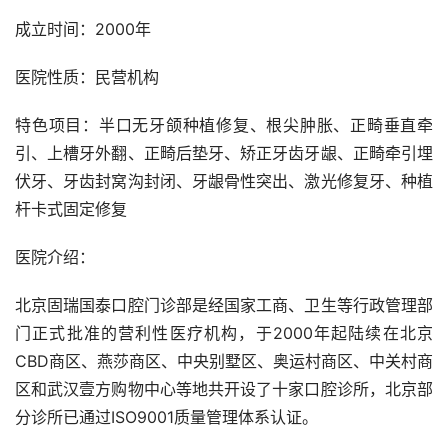
成立时间：2000年
医院性质：民营机构
特色项目：半口无牙颌种植修复、根尖肿胀、正畸垂直牵
引、上槽牙外翻、正畸后垫牙、矫正牙齿牙龈、正畸牵引埋
伏牙、牙齿封窝沟封闭、牙龈骨性突出、激光修复牙、种植
杆卡式固定修复
医院介绍：
北京固瑞国泰口腔门诊部是经国家工商、卫生等行政管理部
门正式批准的营利性医疗机构，于2000年起陆续在北京
CBD商区、燕莎商区、中央别墅区、奥运村商区、中关村商
区和武汉壹方购物中心等地共开设了十家口腔诊所，北京部
分诊所已通过ISO9001质量管理体系认证。