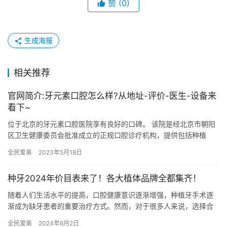
赞
(0)
生成海报
相关推荐
官网简介:牙元素口腔怎么样?从地址-评价-医生-设备来
看下~
位于北京的牙元素口腔医院享有良好的口碑。 该院是经北京市朝阳
区卫生健康委员会批准成立的正规口腔诊疗机构，提供包括种植
牙、牙齿矫正、儿童口腔等多种服务。 环境优雅舒适，设备可靠，
全民爱美
2023年5月18日
拥有…
种牙2024年价目表来了！各大植体品牌全都集齐！
随着人们生活水平的提高，口腔健康意识逐渐增强，种植牙手术逐
渐成为缺牙患者的重要治疗方式。然而，对于很多人来说，选择合
适的种植体品牌和价格一直是他们较为关注的问题之一。本文将为
全民爱美
2024年6月2日