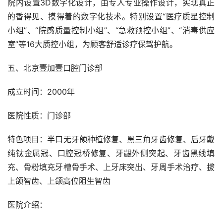
院内设置3D数字化设计，由专人专业操作设计，实现真正
的香得见、摸得着的数字化技术。特别设置“医疗质星控制
小组”、“院感质量控制小组”、“急救预控小组”、“消毒供应
室”等16大质控小组，为顾客舒适诊疗保驾护航。
五、北京壹加壹口腔门诊部
成立时间：2000年
医院性质：门诊部
特色项目：半口无牙颌种植修复、黑三角牙齿修复、后牙戴
纯钛金属冠、口腔冠桥修复、牙龈外侧突起、牙齿黑线填
充、骨粉填充牙槽骨手术、上牙床突出、牙周手术治疗、拔
上颌智齿、上颌高位阻生智齿
医院介绍：