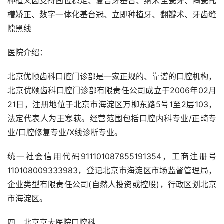
种植义齿支持固位稳定、复合牙基台、纳米全瓷牙、陶瓷托
槽矫正、数字一体化基台冠、立即种植牙、翻瓣术、牙齿缝
隙黑线
医院介绍：
北京优颐齿科口腔门诊部是一家正规的、靠谱的口腔机构，
北京优颐齿科口腔门诊部有限责任公司成立于2006年02月
21日，注册地位于北京市海淀区万柳东路5号1至2层103，
法定代表人为王寒荻。经营范围包括口腔内科专业/正畸专
业/口腔修复专业/X线诊断专业。
统一社会信用代码911101087855191354，工商注册号
110108009333983，登记北京市海淀区市场监督管理局，
企业类型有限责任公司(自然人投资或控股)，行政区划北京
市海淀区。
四、北京京大医院口腔科