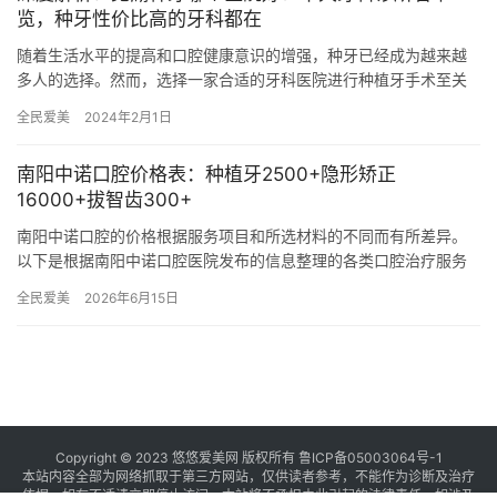
览，种牙性价比高的牙科都在
随着生活水平的提高和口腔健康意识的增强，种牙已经成为越来越
多人的选择。然而，选择一家合适的牙科医院进行种植牙手术至关
重要。在安徽芜湖，众多牙科诊所层出不穷，如何选择成为了很多
全民爱美
2024年2月1日
人的难…
南阳中诺口腔价格表：种植牙2500+隐形矫正
16000+拔智齿300+
南阳中诺口腔的价格根据服务项目和所选材料的不同而有所差异。
以下是根据南阳中诺口腔医院发布的信息整理的各类口腔治疗服务
的价格概览： 一、种植牙 种植牙是南阳中诺口腔医院的特色项目之
全民爱美
2026年6月15日
一…
Copyright © 2023 悠悠爱美网 版权所有
鲁ICP备05003064号-1
本站内容全部为网络抓取于第三方网站，仅供读者参考，不能作为诊断及治疗
依据，如有不适请立即停止访问，本站将不承担由此引起的法律责任。如涉及