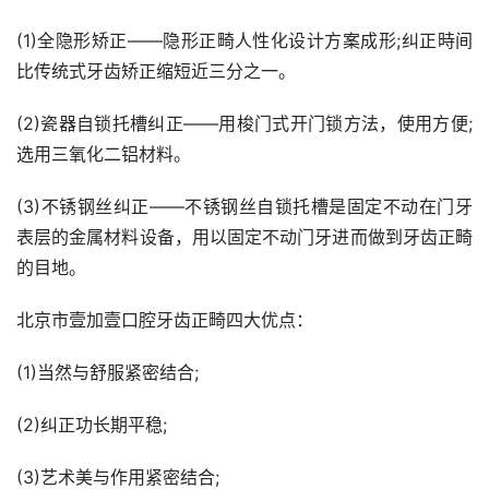
(1)全隐形矫正——隐形正畸人性化设计方案成形;纠正時间
比传统式牙齿矫正缩短近三分之一。
(2)瓷器自锁托槽纠正——用梭门式开门锁方法，使用方便;
选用三氧化二铝材料。
(3)不锈钢丝纠正——不锈钢丝自锁托槽是固定不动在门牙
表层的金属材料设备，用以固定不动门牙进而做到牙齿正畸
的目地。
北京市壹加壹口腔牙齿正畸四大优点：
(1)当然与舒服紧密结合;
(2)纠正功长期平稳;
(3)艺术美与作用紧密结合;