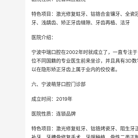
特色项目：激光修复蛀牙、钴铬合金镶牙、全瓷
牙、浅龋齿、矫正牙齿缝隙、牙齿再植、洁牙
医院介绍：
宁波中瑞口腔在2002年时就成立了，一直专注
位不同国籍的专业医生前来坐诊，并且具有3D
以在隐形矫正牙齿上属于业内的佼佼者。
六、宁波萌芽口腔门诊部
成立时间：2019年
医院性质：连锁品牌
特色项目：激光修复蛀牙、钴铬烤瓷牙、阻生牙
补牙、牙槽骨修复手术、牙龈种植、骨性二类正