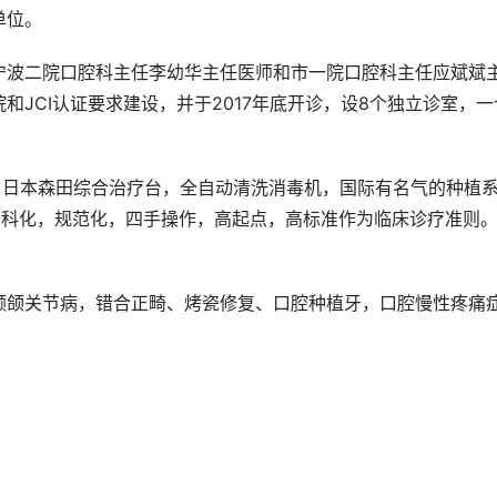
单位。
宁波二院口腔科主任李幼华主任医师和市一院口腔科主任应斌斌
JCI认证要求建设，并于2017年底开诊，设8个独立诊室，一
，日本森田综合治疗台，全自动清洗消毒机，国际有名气的种植
科化，规范化，四手操作，高起点，高标准作为临床诊疗准则。
颞颌关节病，错合正畸、烤瓷修复、口腔种植牙，口腔慢性疼痛