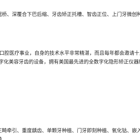
冠桥、深覆合下巴后缩、牙齿矫正托槽、智齿正位、上门牙微创
于口腔医疗事业，自身的技术水平非常精湛，而且每年都会邀请十
数字化美容牙齿的设备，拥有美国最先进的全数字化隐形矫正仪器
正畸牵引、重度龋齿、单颗牙种植、门牙即刻种植、氧化钴、嵌
畸