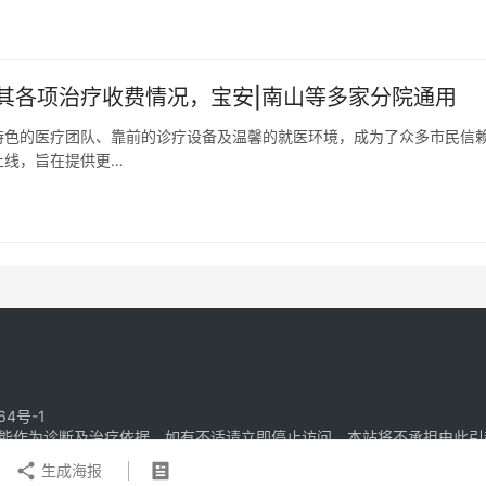
其各项治疗收费情况，宝安|南山等多家分院通用
特色的医疗团队、靠前的诊疗设备及温馨的就医环境，成为了众多市民信
上线，旨在提供更…
64号-1
能作为诊断及治疗依据，如有不适请立即停止访问，本站将不承担由此引
生成海报