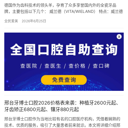
德国作为齿科技术的领头羊，孕育了众多享誉国内外的全瓷牙品
牌，主要包括以下几个： 威兰德（VITA/WIELAND） 特点：威兰德
全瓷牙冠采用创新的Vita VM系列陶瓷材料，色彩层…
全民爱美
2026年6月25日
邢台牙博士口腔2026价格表来袭：种植牙2600元起、
牙齿矫正6800元起、镶牙880元起
邢台牙博士口腔作为当地比较有名的口腔医疗机构，凭借着娴熟的
技术、优质的服务，吸引了大量患者前来就诊。本文将详细介绍邢