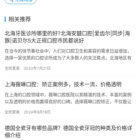
相关推荐
北海牙医诊所哪里的好?北海安囍口腔|爱齿尔|同步|海
豚|诺贝尔5大正规口腔市民都说好
在当今的快节奏社会中，人们对口腔卫生和美容的需求日益增加，
选择一家优质的口腔诊所成为了大多数人的关注焦点。北海地区有
许多口腔门诊部，其中包括北海安囍口腔、北海爱齿尔口腔门诊
全民爱美
2023年7月21日
部、北海…
上海薇琳口腔：矫正案例多，技术一流，价格透明
在上海的口腔领域中，薇琳口腔医院以其精湛的技术、丰富的案例
以及透明的价格而赢得良好的口碑。选择薇琳口腔矫正，不仅能让
您的牙齿焕发新颜，更能享受到贴心的就医体验。 先进的医疗设备
全民爱美
2024年9月18日
与无…
德国全瓷牙有哪些品牌？德国全瓷牙冠的种类及价格详
细介绍