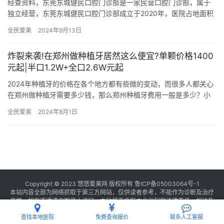
经查资料，东莞东城健民口腔门诊部是一家民营口腔门诊部，属于
独立经营，东莞东城健民口腔门诊部成立于2020年，医院占地面积
500平方米，是经过东莞市当地监管部门批准后成立的一家集活动…
全民爱美
2024年9月13日
炸裂来袭!在郑州做种植牙居然这么便宜?单颗价格1400
元起|半口1.2W+全口2.6W元起
2024年种植牙的价格在各个地方都有些微的变动，而很多人都关心
在郑州做种植牙需要多少钱，那么郑州种植牙费用一般是多少？小
编已经帮大家整理好了，来看： 郑州金水区种植牙价格表 种植牙…
全民爱美
2024年8月1日
Copyright © 2023 悠悠爱美网 版权所有
鲁ICP备05003064号-1
本站内容全部为网络抓取于第三方网站，仅供读者参考，不能作为诊断及治疗
依据，如有不适请立即停止访问，本站将不承担由此引起的法律责任。如涉及
版权请
联系我们
删除。
查找本地医院
免费查询报价
联系人工客服