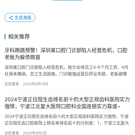
生成海报
相关推荐
牙科跑路预警！深圳某口腔门诊部陷入经营危机，口腔
老板为躲债跳窗
深圳某口腔门诊部陷入经营危机，拖欠全体员工4-6个月工资，4月
社保未缴纳，员工生活困难。门诊勉强运营后停业失联，老板被曝
为躲债跳窗。员工已申请劳动仲裁，但监察部门未回复，维权无
全民爱美
2025年8月18日
果；…
2024宁波正位阻生齿排名前十的大型正规齿科医院实力
强悍，宁波江北复大医院口腔科全国连锁实力靠谱~
2024宁波正位阻生齿排名前十的大型正规齿科医院实力强悍，宁波
正位阻生齿口腔医院上榜名单排名前十的分别是：1，宁波江北复大
医院口腔科2，宁波尔康口腔诊所3，宁波市镇海区人民医院口腔…
全民爱美
2024年8月2日