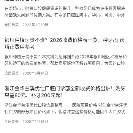
在潍坊市，随着口腔健康意识的提升，种植牙已成为许多顾客解决
牙齿缺失问题的优选方案。在众多口腔医院中，华贝、可恩、中牙
和郑氏口腔因其卓然的技术、优质的服务和广泛的口碑，在种植牙
全民爱美
2023年2月10日
领域脱…
银川种植牙贵不贵？2026收费价格表一览，种牙/牙齿
矫正费用参考
银川种植牙贵不贵？本文将为您详细介绍2026年银川地区种植牙和
牙齿矫正的收费价格表，帮助您更好地了解各项费用，为您的口腔
健康提供参考。 一、银川种植牙价格表（2026） 种植牙因其…
全民爱美
2026年5月14日
浙江金华兰溪优仕口腔门诊部全新收费价格出炉！洗牙
只需80元、补牙200元起！
浙江金华兰溪优仕口腔信息整理 一、医院项目价格 浙江金华兰溪优
仕口腔的部分项目价格如下，但请注意这些价格可能因个人口腔状
况、治疗方案及医院活动等因素有所变动，具体价格请在就诊前详
全民爱美
2025年12月3日
细…