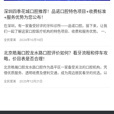
深圳四季花城口腔推荐！品诺口腔特色项目+收费标准
+服务优势为您公布！
在深圳，有一家备受好评的牙科诊所——品诺口腔。接下来，让我
们一起了解这家口腔医疗机构的特色项目、收费和服务优势。 一、
品诺口腔特色项目 品诺口腔致力于为广大患者提供全方面的口腔诊
全民爱美
2024年10月19日
疗…
北京皓瀚口腔龙水路口腔评价如何？看牙流程和停车攻
略，价目表是否合理！
北京皓瀚口腔龙水路口腔作为昌平区一家备受关注的口腔机构，凭
借优质服务、透明收费及便利交通，成为周边居民看牙的优选。以
下从用户评价、看牙流程、停车攻略及价目表四个维度展开分析。
全民爱美
2025年12月21日
一、…