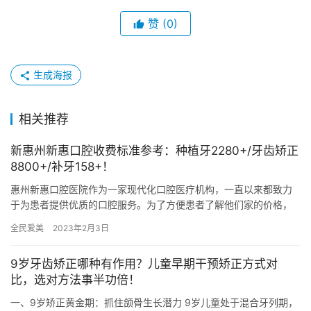
赞
(0)
生成海报
相关推荐
新惠州新惠口腔收费标准参考：种植牙2280+/牙齿矫正
8800+/补牙158+！
惠州新惠口腔医院作为一家现代化口腔医疗机构，一直以来都致力
于为患者提供优质的口腔服务。为了方便患者了解他们家的价格，
本文将新的惠州新惠口腔收费标准。 其中：种植牙2280元起、牙
全民爱美
2023年2月3日
齿…
9岁牙齿矫正哪种有作用？儿童早期干预矫正方式对
比，选对方法事半功倍！
一、9岁矫正黄金期：抓住颌骨生长潜力 9岁儿童处于混合牙列期，