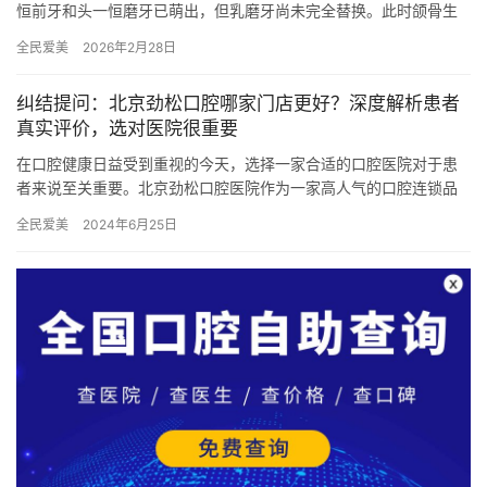
恒前牙和头一恒磨牙已萌出，但乳磨牙尚未完全替换。此时颌骨生
长活跃，是干预骨性错颌（如地包天、下颌后缩）的黄金期。例
全民爱美
2026年2月28日
如，…
纠结提问：北京劲松口腔哪家门店更好？深度解析患者
真实评价，选对医院很重要
在口腔健康日益受到重视的今天，选择一家合适的口腔医院对于患
者来说至关重要。北京劲松口腔医院作为一家高人气的口腔连锁品
牌，凭借其优质的服务、正规的技术和良好的口碑，吸引了众多患
全民爱美
2024年6月25日
者的关…