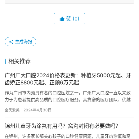
赞
(0)
生成海报
相关推荐
广州广大口腔2024价格表更新：种植牙5000元起、牙
齿矫正8800元起、正颌6万元起
作为广州市内颇具有名的口腔医院之一，广州广大口腔一直以来致
力于为患者提供高品质的口腔医疗服务。其靠谱的医疗团队、优越
的医疗环境以及丰富的临床经验让患者在此处得到多方位的关怀和
全民爱美
2024年4月30日
治疗。…
锦州儿童牙齿涂氟有用吗？窝沟封闭有必要做吗？
在锦州，许多家长都关心孩子的口腔健康问题，儿童牙齿涂氟和窝