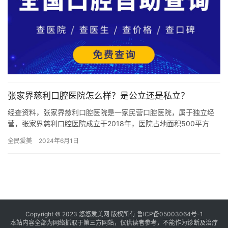
张家界慈利口腔医院怎么样？是公立还是私立？
经查资料，张家界慈利口腔医院是一家民营口腔医院，属于独立经
营，张家界慈利口腔医院成立于2018年，医院占地面积500平方
米，是经过张家界市当地监管部门批准后成立的一家集活动义齿、
全民爱美
2024年6月1日
种…
Copyright © 2023 悠悠爱美网 版权所有
鲁ICP备05003064号-1
本站内容全部为网络抓取于第三方网站，仅供读者参考，不能作为诊断及治疗