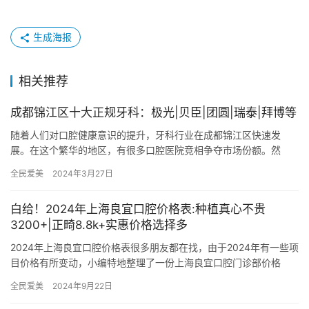
生成海报
相关推荐
成都锦江区十大正规牙科：极光|贝臣|团圆|瑞泰|拜博等
随着人们对口腔健康意识的提升，牙科行业在成都锦江区快速发
展。在这个繁华的地区，有很多口腔医院竞相争夺市场份额。然
而，只有少数几家机构能够脱颖而出，成为当地牙科行业的出众代
全民爱美
2024年3月27日
表。在这篇…
白给！2024年上海良宜口腔价格表:种植真心不贵
3200+|正畸8.8k+实惠价格选择多
2024年上海良宜口腔价格表很多朋友都在找，由于2024年有一些项
目价格有所变动，小编特地整理了一份上海良宜口腔门诊部价格
表，为大家解答在上海良宜口腔做种植牙、正畸、洗牙等项目需要…
全民爱美
2024年9月22日