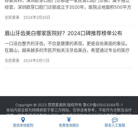
经查资料，深圳欧芽口腔门诊部是一家民营口腔门诊部，属于独立
经营，深圳欧芽口腔门诊部成立于2020年，医院占地面积500平方
米，是经过深圳市当地监管部门批准后成立的一家集牙齿种植、牙…
全民爱美
2024年2月25日
眉山牙齿美白哪家医院好？2024口碑推荐榜单公布
一口洁白整齐的牙齿，不仅是健康的表现，更是自信美丽的象征。
在眉山，越来越多的市民开始关注牙齿美白，希望通过专业的医疗
技术改善牙齿颜色，展现迷人笑容。那么，眉山牙齿美白哪家医院
全民爱美
2024年5月11日
好呢?…
Copyright © 2023 悠悠爱美网 版权所有
鲁ICP备05003064号-1
本站内容全部为网络抓取于第三方网站，仅供读者参考，不能作为诊断及治疗
依据，如有不适请立即停止访问，本站将不承担由此引起的法律责任。如涉及
版权请
联系我们
删除。
查找本地医院
免费查询报价
联系人工客服