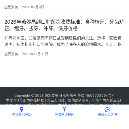
社区主干道，周边停车方便。无论是自驾还是乘坐公共交通，都能…
全民爱美
2026年1月9日
2026年燕郊晶颜口腔医院收费标准：含种植牙、牙齿矫
正、镶牙、拔牙、补牙、洗牙价格
在燕郊地区，口腔健康问题日益受到居民们的关注。选择一家收费
透明、技术扎实的口腔医院，成为了许多人的迫切需求。今天，我
们就来详细揭秘2026年燕郊晶颜口腔医院的收费标准，涵盖种植
全民爱美
2025年12月31日
牙、…
Copyright © 2023 悠悠爱美网 版权所有
鲁ICP备05003064号-1
本站内容全部为网络抓取于第三方网站，仅供读者参考，不能作为诊断及治疗
依据，如有不适请立即停止访问，本站将不承担由此引起的法律责任。如涉及
版权请
联系我们
删除。
查找本地医院
免费查询报价
联系人工客服