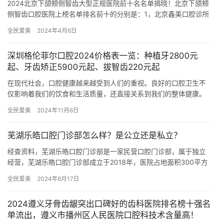
2024北京下颌颊侧智齿大型正规医院前十名名单揭晓！北京下颌颊
侧智齿口腔医院上榜名单排名前十的分别是：1，北京鑫美口腔诊所
2，北京牙管家口腔3，北京国济中医医院口腔科4，北京亚医口…
全民爱美
2024年4月6日
深圳格伦菲尔口腔2024价格表一览：种植牙2800元
起、牙齿矫正5900元起、拔智齿220元起
在现代社会，口腔健康越来越受到人们的重视。良好的口腔卫生不
仅影响着我们的饮食和生活质量，还直接关系到我们的整体健康。
深圳作为一个经济发达的城市，各种口腔医疗机构层出不穷，其中
全民爱美
2024年11月6日
深圳格…
芜湖乐皓口腔门诊部怎么样？是公立还是私立？
经查资料，芜湖乐皓口腔门诊部是一家民营口腔门诊部，属于独立
经营，芜湖乐皓口腔门诊部成立于2018年，医院占地面积300平方
米，是经过芜湖市当地监管部门批准后成立的一家集牙齿矫正、牙…
全民爱美
2024年6月17日
2024遵义牙骨齿龈突出口碑好的齿科医院排名榜十强名
单流出，遵义市播州区人民医院口腔科技术含量高！