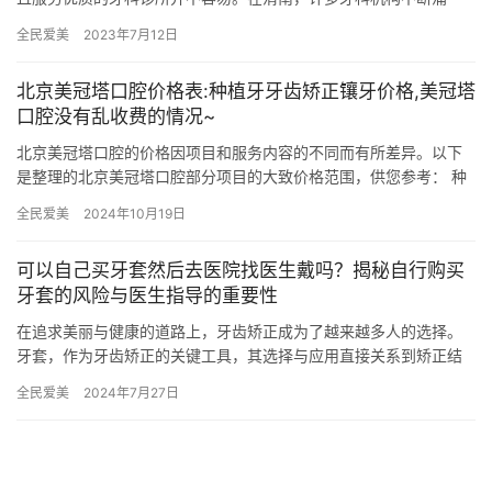
现，令人眼花缭乱。为了帮助大家更好地选择，本文将为您推荐五
全民爱美
2023年7月12日
家在渭南…
北京美冠塔口腔价格表:种植牙牙齿矫正镶牙价格,美冠塔
口腔没有乱收费的情况~
北京美冠塔口腔的价格因项目和服务内容的不同而有所差异。以下
是整理的北京美冠塔口腔部分项目的大致价格范围，供您参考： 种
植牙价格 种植牙价格从5000元起，具体价格因品牌和类型而异。…
全民爱美
2024年10月19日
可以自己买牙套然后去医院找医生戴吗？揭秘自行购买
牙套的风险与医生指导的重要性
在追求美丽与健康的道路上，牙齿矫正成为了越来越多人的选择。
牙套，作为牙齿矫正的关键工具，其选择与应用直接关系到矫正结
果与口腔健康。然而，关于“牙套是否可以自行购买后去医院找医生
全民爱美
2024年7月27日
戴”…