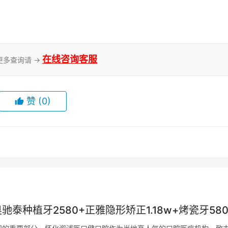
在线咨询客服
更多查询请 →
赞
(0)
泰种植牙2580+正雅隐形矫正1.18w+烤瓷牙580