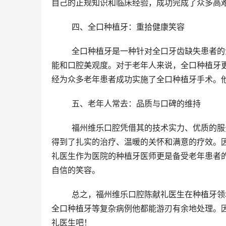
自己的正规知识和临床经验，成功完成了众多高
	四、全口种植牙：重拾健康笑容
	全口种植牙是一种针对全口牙齿缺失患者的治疗方法。通过植入人工牙根和安装牙冠，可以改善患者的咀嚼功
能和口腔美观度。对于老年人来说，全口种植牙
经为众多老年患者成功实施了全口种植牙手术。
	五、老年人常去：品质与口碑的维持
	福州维乐口腔凭借其的技术实力、优质的服务以及医生的扎实水平，吸引了众多老年患者的关注。他们在这里
得到了扎实的治疗、温暖的关怀和满意的疗效。
礼医生作为医院的种植牙医师更是备受老年患者
自信的笑容。
	总之，福州维乐口腔陈献礼医生在种植牙领域的娴熟技艺和丰富经验是值得信赖的。无论是高难度种植牙还是
全口种植牙等复杂病例他都能游刃有余地处理。
礼医生吧！