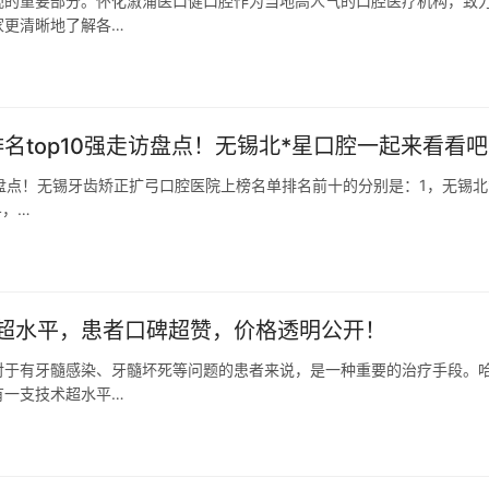
视的重要部分。怀化溆浦医口健口腔作为当地高人气的口腔医疗机构，致
家更清晰地了解各…
名top10强走访盘点！无锡北*星口腔一起来看看吧
走访盘点！无锡牙齿矫正扩弓口腔医院上榜名单排名前十的分别是：1，无锡北
4，…
超水平，患者口碑超赞，价格透明公开！
对于有牙髓感染、牙髓坏死等问题的患者来说，是一种重要的治疗手段。
有一支技术超水平…