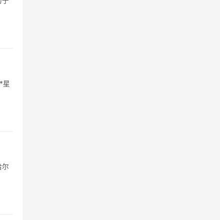
力于
*星
哈尔