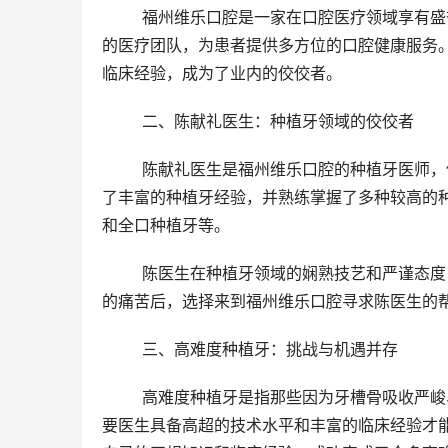
	福州维乐口腔是一家在口腔医疗领域享有盛誉的医疗机构。医院拥有新型的医疗设备、完善的诊疗流程和可靠
的医疗团队，为患者提供多方位的口腔健康服务
临床经验，成为了业内的佼佼者。
	二、陈献礼医生：种植牙领域的佼佼者
	陈献礼医生是福州维乐口腔的种植牙医师，他拥有口腔临床医学硕士学位。在多年的临床实践中，陈医生积累
了丰富的种植牙经验，并熟练掌握了多种较高的
和全口种植牙等。
	陈医生在种植牙领域的娴熟技艺和严谨态度，赢得了众多患者的信赖和好评。许多老年患者在经历了牙齿脱落
的痛苦后，选择来到福州维乐口腔寻求陈医生的
	三、高难度种植牙：挑战与机遇并存
	高难度种植牙是指那些因为牙槽骨吸收严峻、口腔环境复杂等因素导致种植难度较大的病例。这类病例往往需
要医生具备高超的技术水平和丰富的临床经验才