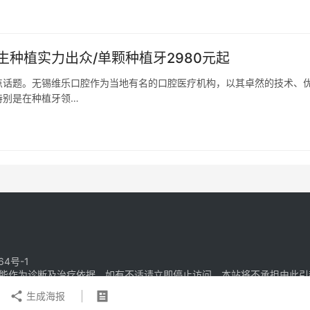
种植实力出众/单颗种植牙2980元起
点话题。无锡维乐口腔作为当地有名的口腔医疗机构，以其卓然的技术、
特别是在种植牙领…
64号-1
能作为诊断及治疗依据，如有不适请立即停止访问，本站将不承担由此引
生成海报