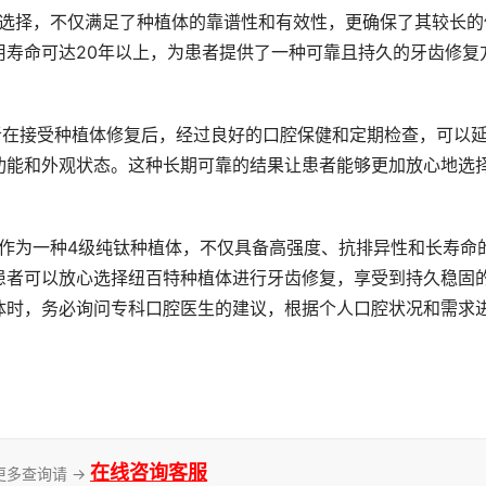
用寿命可达20年以上，为患者提供了一种可靠且持久的牙齿修复
功能和外观状态。这种长期可靠的结果让患者能够更加放心地选
患者可以放心选择纽百特种植体进行牙齿修复，享受到持久稳固
体时，务必询问专科口腔医生的建议，根据个人口腔状况和需求
在线咨询客服
更多查询请 →