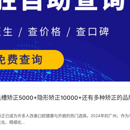
槽矫正5000+隐形矫正10000+还有多种矫正的品
正已成为许多人改善口腔健康与外貌的热门选择。2024年的广州，作为
元化、精细化…