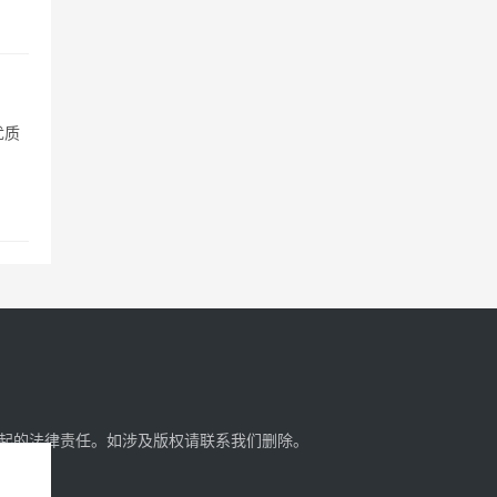
优质
起的法律责任。如涉及版权请
联系我们
删除。