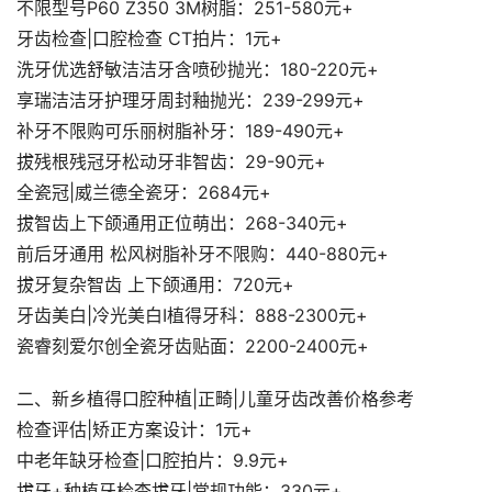
不限型号P60 Z350 3M树脂：251-580元+
牙齿检查|口腔检查 CT拍片：1元+
洗牙优选舒敏洁洁牙含喷砂抛光：180-220元+
享瑞洁洁牙护理牙周封釉抛光：239-299元+
补牙不限购可乐丽树脂补牙：189-490元+
拔残根残冠牙松动牙非智齿：29-90元+
全瓷冠|威兰德全瓷牙：2684元+
拔智齿上下颌通用正位萌出：268-340元+
前后牙通用 松风树脂补牙不限购：440-880元+
拔牙复杂智齿 上下颌通用：720元+
牙齿美白|冷光美白I植得牙科：888-2300元+
瓷睿刻爱尔创全瓷牙齿贴面：2200-2400元+
二、新乡植得口腔种植|正畸|儿童牙齿改善价格参考
检查评估|矫正方案设计：1元+
中老年缺牙检查|口腔拍片：9.9元+
拔牙+种植牙检查拔牙|常规功能：330元+