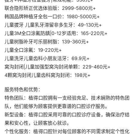
联合隐形矫正优选体验版：2999-5800元+
韩国品牌种植牙全包一口价：1980-5000元+
儿童拔牙 儿童乳牙滞留非多生牙：49-130元+
儿童3M全口涂氟防龋|0-12岁适用：165-220元+
儿童树脂补牙可乐丽树脂：139-360元+
儿童全口涂氟：19-220元+
儿童洗牙儿童齿科小朋友洁牙：69.9元+
窝沟封闭|儿童加强型窝沟封闭单颗：229-460元+
4颗窝沟封闭儿童齿科窝沟封闭：198元+
服务特色和优势：
特色团队：植得口腔拥有一支经验充足、技术娴熟的特色团
队，他们能够为顾客提供更靠谱的口腔诊疗服务。
新型设备：植得口腔采用可靠的口腔诊疗设备，确保治疗结
果和安心性，让顾客放心就诊。
个性化服务：植得口腔针对每位顾客的不同需求制定个性化