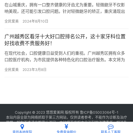
在山城重庆，拥有一口整齐健康的牙齿尤为重要。轻微龅牙不仅影
响美观，还可能引发口腔问题。针对轻微龅牙的矫正，重庆涌现出
众多口碑实力兼备的医疗机构，为市民带来了优质的选择。 知名三
全民爱美
2024年8月10日
甲医…
广州越秀区看牙十大好口腔排名公开，这十家牙科位置
好找收费不贵服务好！
在现代社会，口腔健康日益受到人们的重视。广州越秀区拥有众多
口腔医疗机构，为市民提供各种特色化的口腔治疗服务。本文将为
您介绍越秀区内十家口腔医疗中心，包括门店地址、环境服务、牙
全民爱美
2023年3月8日
齿治疗…
Copyright © 2023 悠悠爱美网 版权所有
鲁ICP备05003064号-1
本站内容全部为网络抓取于第三方网站，仅供读者参考，不能作为诊断及治疗
依据，如有不适请立即停止访问，本站将不承担由此引起的法律责任。如涉及
版权请
联系我们
删除。
查找本地医院
免费查询报价
联系人工客服