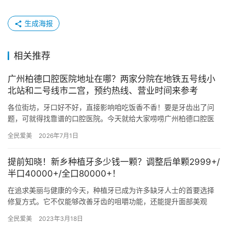
生成海报
相关推荐
广州柏德口腔医院地址在哪？两家分院在地铁五号线小
北站和二号线市二宫，预约热线、营业时间来参考
各位街坊，牙口好不好，直接影响咱吃饭香不香！要是牙齿出了问
题，可就得找靠谱的口腔医院。今天就给大家唠唠广州柏德口腔医
院，详细说说它的地址、预约方式还有营业时间，保准你一看就明
全民爱美
2026年7月1日
白！ …
提前知晓！新乡种植牙多少钱一颗？调整后单颗2999+/
半口40000+/全口80000+！
在追求美丽与健康的今天，种植牙已成为许多缺牙人士的首要选择
修复方式。它不仅能够改善牙齿的咀嚼功能，还能提升面部美观
度，让人重拾自信笑容。那么，对于想要在新乡进行种植牙的朋友
全民爱美
2023年3月18日
们来说，…