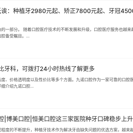
诶：种植牙2980元起、矫正7800元起、牙冠450
的一部分。 随着口腔医疗技术的不断发展和升级，口腔医疗服务也越来
口腔备受瞩目。…
比牙科，可拨打24小时热线了解更多
态度、价格透明度以及性价比等多个方面。九诺口腔作为一家可靠的口腔
详细介绍九诺口腔…
腔|博美口腔|恒美口腔这三家医院种牙口碑稳步上升
视程度的不断提升，种植牙技术作为解决牙齿缺失问题的优选方案，越来