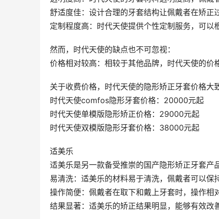
舒适度佳：设计合理的牙套结构让佩戴者在矫正
定制程度高：时代天使提供个性定制服务，可以
然而，时代天使的缺点也不可忽视：
价格相对较高：相较于其他品牌，时代天使的价
关于收费价格，时代天使的隐形矫正牙套价格大致在
时代天使comfos隐形牙套价格：20000元起
时代天使单模版隐形矫正价格：29000元起
时代天使双模版隐形牙套价格：38000元起
适美乐
适美乐是另一款备受推崇的国产隐形矫正牙套产
易清洗：适美乐的材料易于清洗，佩戴者可以保
操作简便：佩戴者在取下和戴上牙套时，操作相
结果显著：适美乐的矫正结果明显，能够有效改