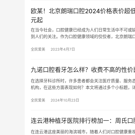
欧某！北京朗瑞口腔2024价格表价超低
元起
在当今社会，口腔健康已经成为人们日常生活中不可或缺
到人们的关注。作为口腔健康领域的佼佼者，北京朗瑞
全民爱美
2023年4月7日
九诺口腔看牙怎么样？收费不高的性价
在选择牙科诊所时，许多患者都会关注医疗质量、服务
机构，在这些方面表现如何？本文将通过多个小标题，
全民爱美
2024年10月23日
连云港种植牙医院排行榜加一：周氏口
在连云港这座美丽的海滨城市，随着人们对口腔健康重