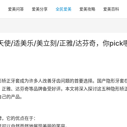
爱美问答
爱美分享
全民爱美
爱美攻略
爱美百科
/适美乐/美立刻/正雅/达芬奇，你pick
形矫正牙套成为许多人改善牙齿问题的首要选择。国产隐形牙套
、正雅、达芬奇等品牌备受好评。本文将深入探讨这五种隐形矫
自己的产品。
牌，它的优点在于：
者可以自然而然地展现美丽的笑容。