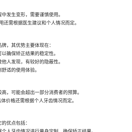
程中发生变形，需要谨慎使用。
体费用还需根据医生建议和个人情况而定。
品牌，其优势主要体现在：
可以确保矫正结果的稳定性。
被他人发现，有较好的隐蔽性。
到舒适的使用体验。
较高，可能会超出一部分消费者的预算。
间，具体价格还需根据个人牙齿情况而定。
它的优点包括：
据个人牙齿情况进行量身定制，确保矫正结果。