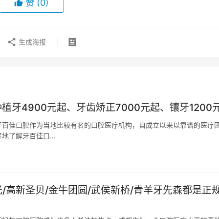
赞
(0)
生成海报
植牙4900元起、牙齿矫正7000元起、镶牙1200
牙百佳口腔作为当地比较有名的口腔医疗机构，自成立以来以靠谱的医疗
好地了解牙百佳口…
/高新圣贝/金牛团圆/武侯新桥/青羊牙先森都是正