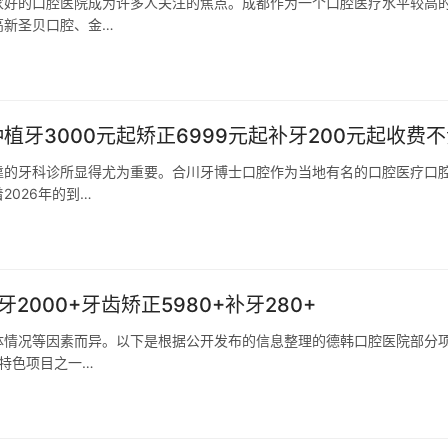
家好的口腔医院成为许多人关注的焦点。成都作为一个口腔医疗水平较高
高新圣贝口腔、金…
植牙3000元起矫正6999元起补牙200元起收费
靠的牙科诊所显得尤为重要。合川牙博士口腔作为当地有名的口腔医疗口
026年的到…
2000+牙齿矫正5980+补牙280+
体情况等因素而异。以下是根据公开发布的信息整理的德韩口腔医院部分
的特色项目之一…