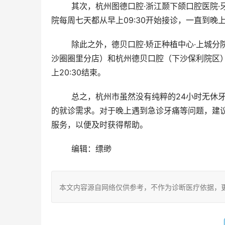
	其次，杭州图德口腔·浙江颞下颌口腔医院·牙齿矫正颞颌关节专科也是一家提供较长营业时间的口腔医院。该医
院每周七天都从早上09:30开始接诊，一直到晚
	除此之外，德贝口腔·矫正种植中心·上城分院、杭州景波口腔（余杭总院）、杭牙滨江总院、杭州冠扬口腔（下
沙圈圈里分店）和杭州德贝口腔（下沙保利院区）
上20:30结束。
	总之，杭州市虽然没有纯粹的24小时无休牙医诊所，但一些口腔医院提供较长的营业时间，能够满足大部分人
的就诊需求。对于晚上遇到急诊牙痛等问题，建
服务，以便及时获得帮助。
	编辑：缥缈
本文内容源自网络仅供参考，不作为诊断医疗依据，