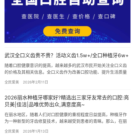
武汉全口义齿贵不贵？活动义齿1.5w+/全口种植牙6w+
随着口腔健康意识的提高，越来越多的武汉市民开始关注全口义齿
的价格及其相关信息。全口义齿作为改善口腔功能、提升生活质量
的重要手段，其价格因材料、技术、医院级别等多种因素而异。本
全民爱美
2026年2月11日
文将围…
2026丽水种植牙哪家好?精选出三家牙友常去的口腔:亮
贝美|佳洁|品唯优势出众,满意度高~
在丽水地区，随着人们对口腔健康的重视程度日益提高，种植牙作
为一种新型的牙齿修复技术，越来越受到患者的青睐。那么，在丽
水众多口腔医院中，哪家在种植牙领域更具优势？本文将围绕丽水
全民爱美
2026年1月13日
亮贝美…