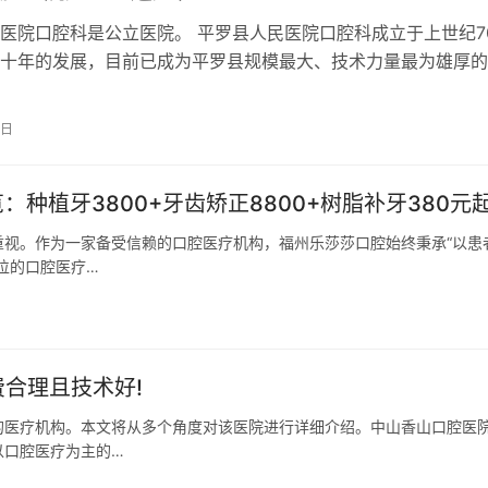
医院口腔科是公立医院。 平罗县人民医院口腔科成立于上世纪7
十年的发展，目前已成为平罗县规模最大、技术力量最为雄厚的
，也是宁夏口腔专科联盟成员单位…
2日
：种植牙3800+牙齿矫正8800+树脂补牙380元
重视。作为一家备受信赖的口腔医疗机构，福州乐莎莎口腔始终秉承“以患
位的口腔医疗…
合理且技术好!
的医疗机构。本文将从多个角度对该医院进行详细介绍。中山香山口腔医
以口腔医疗为主的…