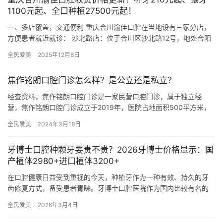
1100元起、全口种植27500元起！
一、多店覆盖，交通便利 重庆合川渝佳口腔在当地设有三家分店，
方便患者就近就诊： 沙北路店：位于合川区沙北路12号，地处合阳
城商圈，周边有公交站点“合川中学”，步行5分钟可达，自驾患…
全民爱美
2025年12月8日
焦作铭朗口腔门诊怎么样？是公立还是私立？
经查资料，焦作铭朗口腔门诊是一家民营口腔门诊，属于独立经
营，焦作铭朗口腔门诊成立于2019年，医院占地面积500平方米，
是经过焦作市当地监管部门批准后成立的一家集活动义齿、种植
全民爱美
2024年3月18日
牙、…
牙博士口腔种颗牙要贵不贵？2026牙博士价格显示：国
产植体2980+进口植体3200+
在口腔健康日益受到重视的今天，种植牙作为一种有效、持久的牙
齿修复方式，备受患者青睐。牙博士口腔医院作为国内比较有名的
连锁牙科品牌，凭借其正规的医疗团队和新型的技术设备，在种植
全民爱美
2026年3月4日
牙领域…