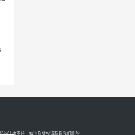
信
起的法律责任。如涉及版权请
联系我们
删除。