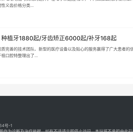
附性义齿价格分类…
植牙1880起/牙齿矫正6000起/补牙168起
资质完善的技术团队、新型的医疗设备以及贴心的服务赢得了广大患者的
牙祖口腔特整理出了…
64号-1
能作为诊断及治疗依据，如有不适请立即停止访问，本站将不承担由此引