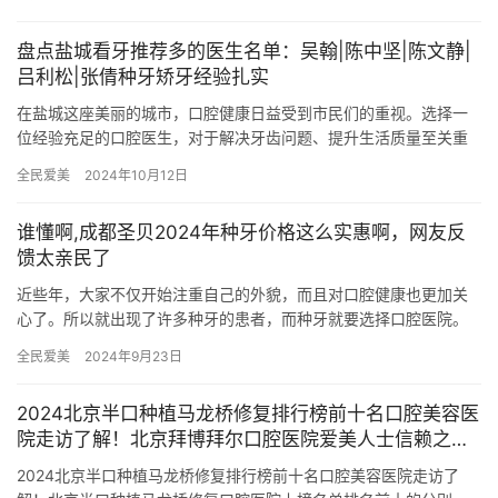
简介、…
盘点盐城看牙推荐多的医生名单：吴翰|陈中坚|陈文静|
吕利松|张倩种牙矫牙经验扎实
在盐城这座美丽的城市，口腔健康日益受到市民们的重视。选择一
位经验充足的口腔医生，对于解决牙齿问题、提升生活质量至关重
要。本文将为您盘点盐城地区在种牙与矫牙领域经验充足的几位医
全民爱美
2024年10月12日
生，包…
谁懂啊,成都圣贝2024年种牙价格这么实惠啊，网友反
馈太亲民了
近些年，大家不仅开始注重自己的外貌，而且对口腔健康也更加关
心了。所以就出现了许多种牙的患者，而种牙就要选择口腔医院。
那么，你们知道成都圣贝口腔医院吗？对于成都圣贝种牙价格你又
全民爱美
2024年9月23日
了解了…
2024北京半口种植马龙桥修复排行榜前十名口腔美容医
院走访了解！北京拜博拜尔口腔医院爱美人士信赖之选
~
2024北京半口种植马龙桥修复排行榜前十名口腔美容医院走访了