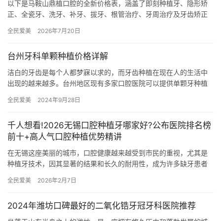
以下是马鞍山鼎植口腔的全新价格表，涵盖了即刻种植牙、隐形矫
正、全瓷牙、洗牙、补牙、拔牙、根管治疗、牙周治疗及牙齿矫正
等多个项目，以满足不同患者的需求。一、马鞍山鼎植口腔2026价
全民爱美
2026年7月20日
格…
台州牙科单颗种植价格详解
洁白的牙齿是每个人都梦寐以求的，而牙齿种植在现在人的生活中
出现的越来越多。台州地区现有多家口腔医院可以提供单颗牙种植
服务，不仅医院的选择多了，价格也是参差不齐。本文将带您深度
全民爱美
2024年9月28日
了解台…
千人想看!2026无锡口腔种植牙哪家好?公布医院排名榜
前十+高人气口腔种植优势精讲
在无锡这座美丽的城市，口腔健康越来越受到市民的重视，尤其是
种植牙技术，因其显著的结果和长久的耐用性，成为许多缺牙患者
的优选。那么，无锡口腔种植牙哪家好？本文将根据排名榜，精选
全民爱美
2026年2月7日
3-5…
2024年潍坊口碑最好的二氧化锆牙冠牙科医院推荐