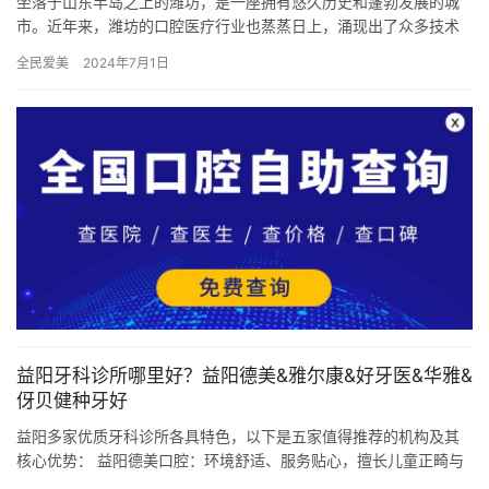
坐落于山东半岛之上的潍坊，是一座拥有悠久历史和蓬勃发展的城
市。近年来，潍坊的口腔医疗行业也蒸蒸日上，涌现出了众多技术
精湛、口碑良好的二氧化锆牙冠牙科医院。 潍坊三贤口腔：高学历
全民爱美
2024年7月1日
医师…
益阳牙科诊所哪里好？益阳德美&雅尔康&好牙医&华雅&
伢贝健种牙好
益阳多家优质牙科诊所各具特色，以下是五家值得推荐的机构及其
核心优势： 益阳德美口腔：环境舒适、服务贴心，擅长儿童正畸与
美学修复； 益阳雅尔康口腔：技术设备可靠，专注种植修复与复杂