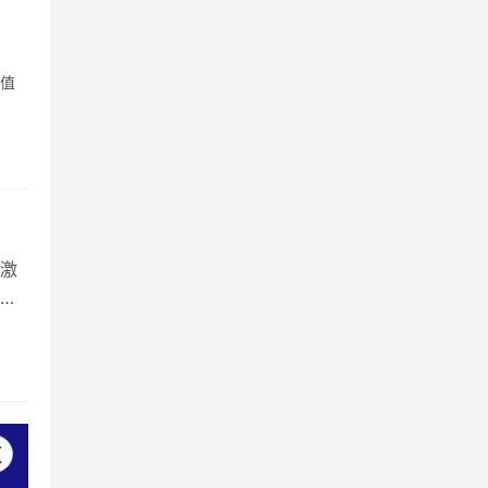
不值
激
分