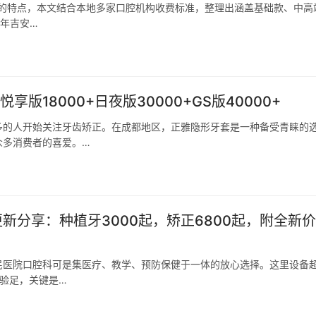
化的特点，本文结合本地多家口腔机构收费标准，整理出涵盖基础款、中高
6年吉安…
版18000+日夜版30000+GS版40000+
多的人开始关注牙齿矫正。在成都地区，正雅隐形牙套是一种备受青睐的
众多消费者的喜爱。…
新分享：种植牙3000起，矫正6800起，附全新
民医院口腔科可是集医疗、教学、预防保健于一体的放心选择。这里设备
经验足，关键是…