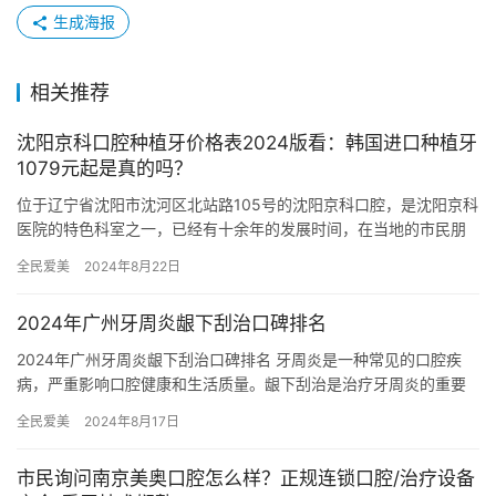
生成海报
相关推荐
沈阳京科口腔种植牙价格表2024版看：韩国进口种植牙
1079元起是真的吗？
位于辽宁省沈阳市沈河区北站路105号的沈阳京科口腔，是沈阳京科
医院的特色科室之一，已经有十余年的发展时间，在当地的市民朋
友中有很不错的口碑和名气，下面就给大家分享一份全新2024版…
全民爱美
2024年8月22日
2024年广州牙周炎龈下刮治口碑排名
2024年广州牙周炎龈下刮治口碑排名 牙周炎是一种常见的口腔疾
病，严重影响口腔健康和生活质量。龈下刮治是治疗牙周炎的重要
手段，选择一家口碑好、技术精湛的医院至关重要。本文整理了
全民爱美
2024年8月17日
20…
市民询问南京美奥口腔怎么样？正规连锁口腔/治疗设备