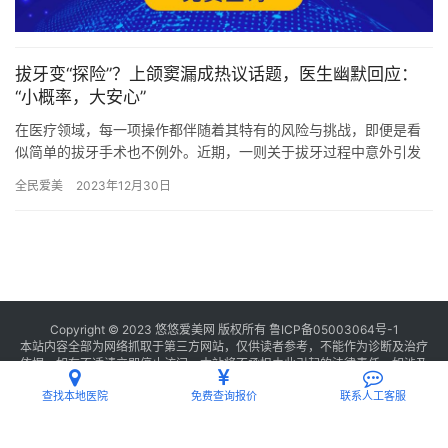
拔牙变“探险”？上颌窦漏成热议话题，医生幽默回应：
“小概率，大安心”
在医疗领域，每一项操作都伴随着其特有的风险与挑战，即便是看
似简单的拔牙手术也不例外。近期，一则关于拔牙过程中意外引发
上颌窦漏的消息在网络上悄然走红，引发了公众对口腔健康及手术
全民爱美
2023年12月30日
放心性…
Copyright © 2023 悠悠爱美网 版权所有
鲁ICP备05003064号-1
本站内容全部为网络抓取于第三方网站，仅供读者参考，不能作为诊断及治疗
依据，如有不适请立即停止访问，本站将不承担由此引起的法律责任。如涉及
版权请
联系我们
删除。
查找本地医院
免费查询报价
联系人工客服