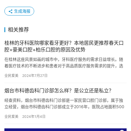
生成海报
相关推荐
桂林的牙科医院哪家看牙更好？本地居民更推荐春天口
腔+豪美口腔+柏乐口腔的原因及优势
在桂林这座风景如画的城市中，牙科医疗服务的需求日益增长。随
着医疗技术的不断进步和患者对于高品质医疗服务需求的提升，选
择一家正规、可靠且服务周到的牙科医院显得尤为重要。在众多牙
全民爱美
2024年7月27日
科医院…
烟台市科德齿科门诊部怎么样？是公立还是私立？
经查资料，烟台市科德齿科门诊部是一家民营口腔门诊部，属于独
立经营，烟台市科德齿科门诊部成立于2016年，医院占地面积500
平方米，是经过烟台市当地监管部门批准后成立的一家集口腔种植…
全民爱美
2024年1月4日