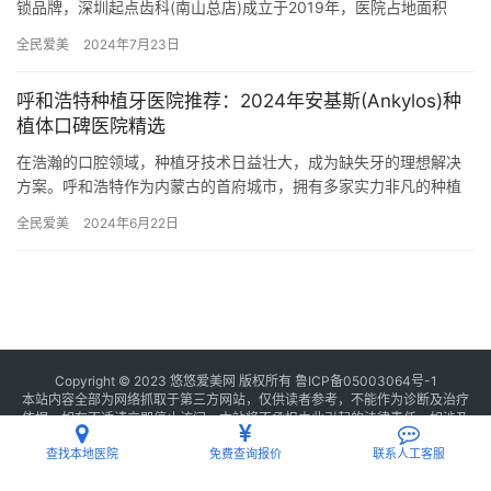
锁品牌，深圳起点齿科(南山总店)成立于2019年，医院占地面积
500平方米，是经过深圳当地监管部门批准后成立的一家集口…
全民爱美
2024年7月23日
呼和浩特种植牙医院推荐：2024年安基斯(Ankylos)种
植体口碑医院精选
在浩瀚的口腔领域，种植牙技术日益壮大，成为缺失牙的理想解决
方案。呼和浩特作为内蒙古的首府城市，拥有多家实力非凡的种植
牙医院，其中安基斯（Ankylos）种植体系备受推崇。本文将为您…
全民爱美
2024年6月22日
Copyright © 2023 悠悠爱美网 版权所有
鲁ICP备05003064号-1
本站内容全部为网络抓取于第三方网站，仅供读者参考，不能作为诊断及治疗
依据，如有不适请立即停止访问，本站将不承担由此引起的法律责任。如涉及
版权请
联系我们
删除。
查找本地医院
免费查询报价
联系人工客服