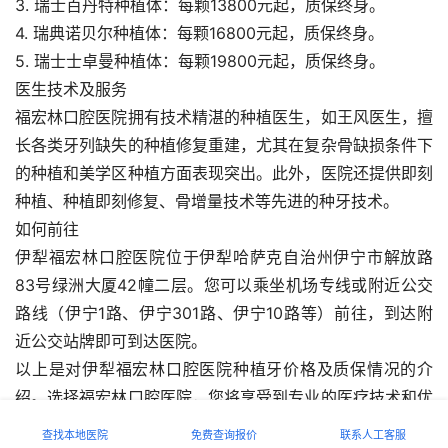
3. 瑞士百丹特种植体：每颗13800元起，质保终身。
4. 瑞典诺贝尔种植体：每颗16800元起，质保终身。
5. 瑞士士卓曼种植体：每颗19800元起，质保终身。
医生技术及服务
福宏林口腔医院拥有技术精湛的种植医生，如王风医生，擅
长各类牙列缺失的种植修复重建，尤其在复杂骨缺损条件下
的种植和美学区种植方面表现突出。此外，医院还提供即刻
种植、种植即刻修复、骨增量技术等先进的种牙技术。
如何前往
伊犁福宏林口腔医院位于伊犁哈萨克自治州伊宁市解放路
83号绿洲大厦42幢二层。您可以乘坐机场专线或附近公交
路线（伊宁1路、伊宁301路、伊宁10路等）前往，到达附
近公交站牌即可到达医院。
以上是对伊犁福宏林口腔医院种植牙价格及质保情况的介
绍。选择福宏林口腔医院，您将享受到专业的医疗技术和优
质的服务，为您的口腔健康保驾护航。
查找本地医院
免费查询报价
联系人工客服