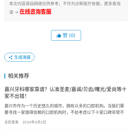
本文内容源自网络仅供参考，不作为诊断医疗依据，更多查询
在线咨询客服
请 →
赞
(0)
生成海报
相关推荐
嘉兴牙科哪家靠谱？认准圣麦/嘉诚/贝齿/曙光/爱尚等十
家不出错！
嘉兴市作为一个历史悠久的城市，拥有众多的口腔机构。当我们需
要寻找一家值得信赖的口腔机构时，不妨考虑以下十家口碑非常不
错的牙科机构，下面将为您逐一介绍它们的优势。 一、嘉兴平湖爱
全民爱美
2024年4月2日
尚口…