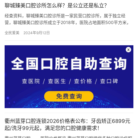
聊城臻美口腔诊所怎么样？是公立还是私立？
经查资料，聊城臻美口腔诊所是一家民营口腔诊所，属于独立经
营，聊城臻美口腔诊所成立于2018年，医院占地面积500平方米，
是经过聊城市当地监管部门批准后成立的一家集口腔种植、牙齿矫
全民爱美
2024年9月12日
正…
衢州蓝芽口腔连锁2026价格表公布：牙齿矫正6899元
起/洗牙99元起，满足您的口腔健康需求！