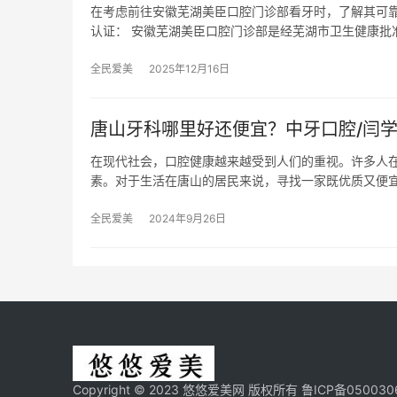
在考虑前往安徽芜湖美臣口腔门诊部看牙时，了解其可靠
认证： 安徽芜湖美臣口腔门诊部是经芜湖市卫生健康批
全民爱美
2025年12月16日
唐山牙科哪里好还便宜？中牙口腔/闫学
在现代社会，口腔健康越来越受到人们的重视。许多人
素。对于生活在唐山的居民来说，寻找一家既优质又便
全民爱美
2024年9月26日
Copyright © 2023 悠悠爱美网 版权所有
鲁ICP备050030