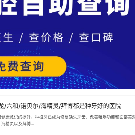
/六和/诺贝尔/海精灵/拜博都是种牙好的医院
腔健康意识的提升，种植牙已成为修复缺失牙齿、改善咀嚼功能和面部美
、海精灵以及拜博…