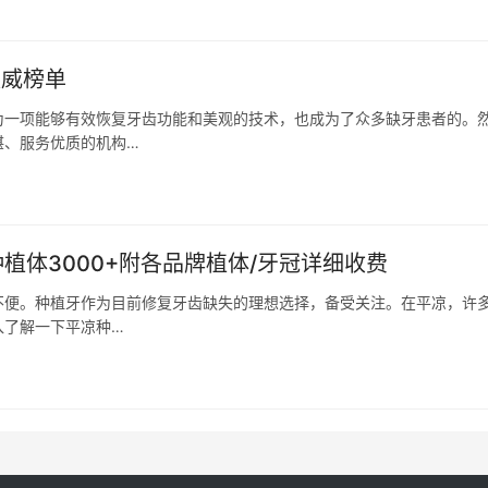
权威榜单
为一项能够有效恢复牙齿功能和美观的技术，也成为了众多缺牙患者的。
湛、服务优质的机构…
植体3000+附各品牌植体/牙冠详细收费
不便。种植牙作为目前修复牙齿缺失的理想选择，备受关注。在平凉，许
入了解一下平凉种…