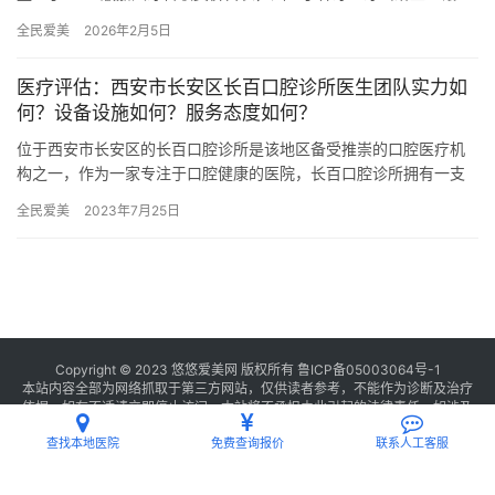
牙、补牙、牙贴面等多个项目，旨在为患者提供一份详尽、透明的
全民爱美
2026年2月5日
价格…
医疗评估：西安市长安区长百口腔诊所医生团队实力如
何？设备设施如何？服务态度如何？
位于西安市长安区的长百口腔诊所是该地区备受推崇的口腔医疗机
构之一，作为一家专注于口腔健康的医院，长百口腔诊所拥有一支
实力雄厚的医疗团队以及先进的设备设施，致力于为患者提供优质
全民爱美
2023年7月25日
的口腔…
Copyright © 2023 悠悠爱美网 版权所有
鲁ICP备05003064号-1
本站内容全部为网络抓取于第三方网站，仅供读者参考，不能作为诊断及治疗
依据，如有不适请立即停止访问，本站将不承担由此引起的法律责任。如涉及
版权请
联系我们
删除。
查找本地医院
免费查询报价
联系人工客服