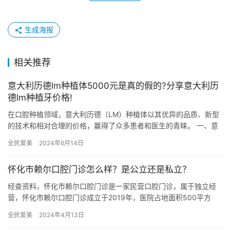
生成海报
相关推荐
意大利历德lm种植体5000元是真的假的?分享意大利历
德lm种植牙价格!
在口腔种植领域，意大利历德（LM）种植体以其优异的品质、新型
的技术和相对合理的价格，赢得了众多患者和医生的青睐。 一、意
大利历德LM种植体的价格首先，我们需要明确的是，意大利历德L…
全民爱美
2024年6月14日
怀化市赖尔口腔门诊怎么样？是公立还是私立？
经查资料，怀化市赖尔口腔门诊是一家民营口腔门诊，属于独立经
营，怀化市赖尔口腔门诊成立于2019年，医院占地面积500平方
米，是经过怀化市当地监管部门批准后成立的一家集牙齿种植、牙
全民爱美
2024年4月13日
齿…