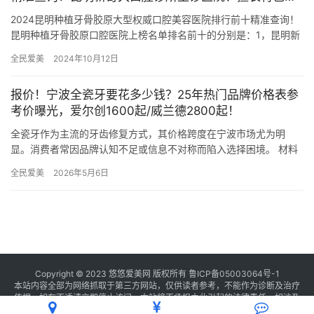
一一呈现
2024昆明种植牙骨胶原大型权威口腔美容医院排行前十精准查询！
昆明种植牙骨胶原口腔医院上榜名单排名前十的分别是：1，昆明新
奇久口腔诊所2，昆明优诺口腔门诊部3，昆明市口腔医院4，昆…
全民爱美
2024年10月12日
报价！宁波全瓷牙要花多少钱？25年热门品牌价格表参
考价曝光，爱尔创1600起/威兰德2800起！
全瓷牙作为主流的牙齿修复方式，其价格跨度在宁波市场尤为明
显。消费者常因品牌认知不足或信息不对称而陷入选择困境。 材料
工艺影响成本氧化锆基底、饰面瓷粉的产地与加工技术，直接决定
全民爱美
2026年5月6日
产品透…
Copyright © 2023 悠悠爱美网 版权所有
鲁ICP备05003064号-1
本站内容全部为网络抓取于第三方网站，仅供读者参考，不能作为诊断及治疗
依据，如有不适请立即停止访问，本站将不承担由此引起的法律责任。如涉及
版权请
联系我们
删除。