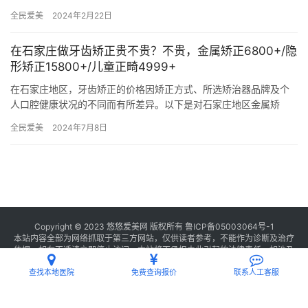
牌和材质的种植牙价格有所差异，本文将为您详细介绍2024年种…
全民爱美
2024年2月22日
在石家庄做牙齿矫正贵不贵？不贵，金属矫正6800+/隐
形矫正15800+/儿童正畸4999+
在石家庄地区，牙齿矫正的价格因矫正方式、所选矫治器品牌及个
人口腔健康状况的不同而有所差异。以下是对石家庄地区金属矫
正、隐形矫正、儿牙矫正及舌侧矫正的详细价格表，旨在为您提供
全民爱美
2024年7月8日
一个大致…
Copyright © 2023 悠悠爱美网 版权所有
鲁ICP备05003064号-1
本站内容全部为网络抓取于第三方网站，仅供读者参考，不能作为诊断及治疗
依据，如有不适请立即停止访问，本站将不承担由此引起的法律责任。如涉及
版权请
联系我们
删除。
查找本地医院
免费查询报价
联系人工客服