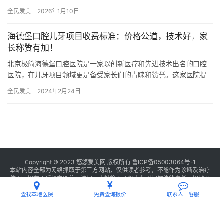
腔、马超口腔、朝悦口腔、优洁口腔凭借其优异的技术实力和高度
全民爱美
2026年1月10日
的患者…
海德堡口腔儿牙项目收费标准：价格公道，技术好，家
长称赞有加！
北京极简海德堡口腔医院是一家以创新医疗和先进技术出名的口腔
医院，在儿牙项目领域更是备受家长们的青睐和赞誉。这家医院提
供了多方位的儿童口腔护理服务，让孩子们在舒适和温馨的环境中
全民爱美
2024年2月24日
接受正…
Copyright © 2023 悠悠爱美网 版权所有
鲁ICP备05003064号-1
本站内容全部为网络抓取于第三方网站，仅供读者参考，不能作为诊断及治疗
依据，如有不适请立即停止访问，本站将不承担由此引起的法律责任。如涉及
版权请
联系我们
删除。
查找本地医院
免费查询报价
联系人工客服