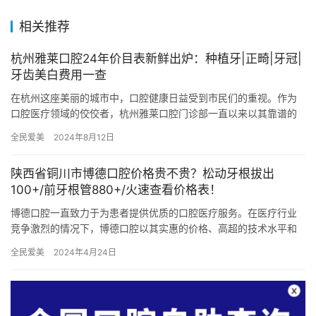
相关推荐
杭州雅莱口腔24年价目表新鲜出炉：种植牙|正畸|牙冠|
牙齿美白费用一查
在杭州这座美丽的城市中，口腔健康日益受到市民们的重视。作为
口腔医疗领域的佼佼者，杭州雅莱口腔门诊部一直以来以其靠谱的
技术、优质的服务和合理的价格赢得了广大患者的信赖与好评。近
全民爱美
2024年8月12日
日，杭…
陕西省铜川市博德口腔价格贵不贵？松动牙根拔出
100+/前牙根管880+/火速查看价格表！
博德口腔一直致力于为患者提供优质的口腔医疗服务。在医疗行业
竞争激烈的情况下，博德口腔以其实惠的价格、高超的技术水平和
深受患者好评的口碑而脱颖而出。 医院项目价目表 拔牙价格 松动
全民爱美
2024年4月24日
牙…