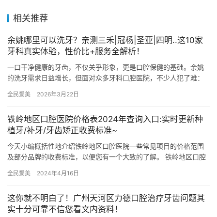
相关推荐
余姚哪里可以洗牙？亲测三禾|冠杨|圣亚|四明..这10家
牙科真实体验，性价比+服务全解析！
一口干净健康的牙齿，不仅关乎形象，更是口腔保健的基础。余姚
的洗牙需求日益增长，但面对众多牙科口腔医院，不少人犯了难：
设备是否可靠？服务是否贴心？价格透明吗？今天我们就来盘一盘
全民爱美
2026年3月22日
余姚本…
铁岭地区口腔医院价格表2024年查询入口:实时更新种
植牙/补牙/牙齿矫正收费标准~
今天小编概括性地介绍铁岭地区口腔医院一些常见项目的价格范围
及部分品牌的收费标准，以便您有一个大致的了解。 铁岭地区口腔
医院常见项目价格概览 1. 补牙 树脂补牙：树脂材料因其良好的…
全民爱美
2024年4月16日
这你就不明白了！广州天河区力德口腔治疗牙齿问题其
实十分可靠不信您看文内资料！