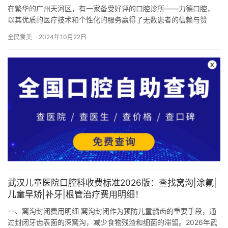
在繁华的广州天河区，有一家备受好评的口腔诊所——力德口腔，
以其优质的医疗技术和个性化的服务赢得了无数患者的信赖与赞
誉。今天，让我们一起来探索力德口腔的精彩之处。 一、院内医生
全民爱美
2024年10月22日
技术力…
武汉儿童医院口腔科收费标准2026版：查找窝沟|涂氟|
儿童早矫|补牙|根管治疗费用明细！
一、窝沟封闭费用明细 窝沟封闭作为预防儿童龋齿的重要手段，通
过封闭牙齿表面的深窝沟，减少食物残渣和细菌的滞留。2026年武