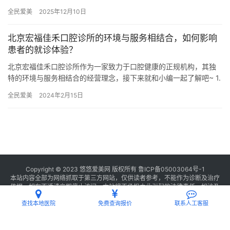
汉儿童医院口腔科收费标准显示，窝沟封闭费用受材料、医生资质…
全民爱美
2025年12月10日
北京宏福佳禾口腔诊所的环境与服务相结合，如何影响
患者的就诊体验？
北京宏福佳禾口腔诊所作为一家致力于口腔健康的正规机构，其独
特的环境与服务相结合的经营理念，接下来就和小编一起了解吧~ 1.
机构开展项目 北京宏福佳禾口腔诊所开展的项目涵盖了口腔常…
全民爱美
2024年2月15日
Copyright © 2023 悠悠爱美网 版权所有
鲁ICP备05003064号-1
本站内容全部为网络抓取于第三方网站，仅供读者参考，不能作为诊断及治疗
依据，如有不适请立即停止访问，本站将不承担由此引起的法律责任。如涉及
版权请
联系我们
删除。
查找本地医院
免费查询报价
联系人工客服